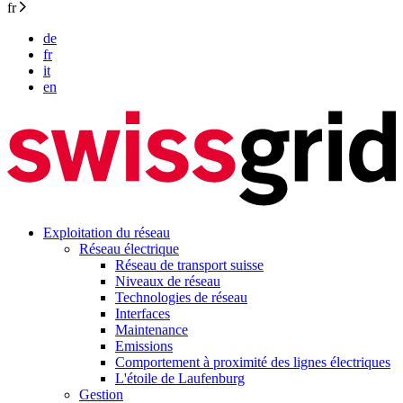
fr
de
fr
it
en
Exploitation du réseau
Réseau électrique
Réseau de transport suisse
Niveaux de réseau
Technologies de réseau
Interfaces
Maintenance
Emissions
Comportement à proximité des lignes électriques
L'étoile de Laufenburg
Gestion