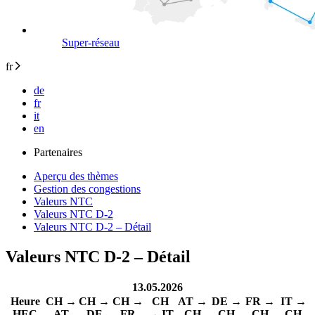
Super-réseau
fr
de
fr
it
en
Partenaires
Aperçu des thèmes
Gestion des congestions
Valeurs NTC
Valeurs NTC D-2
Valeurs NTC D-2 – Détail
Valeurs NTC D-2 – Détail
13.05.2026
Heure
CH →
CH →
CH →
CH
AT →
DE →
FR →
IT →
HEC
AT
DE
FR
→ IT
CH
CH
CH
CH