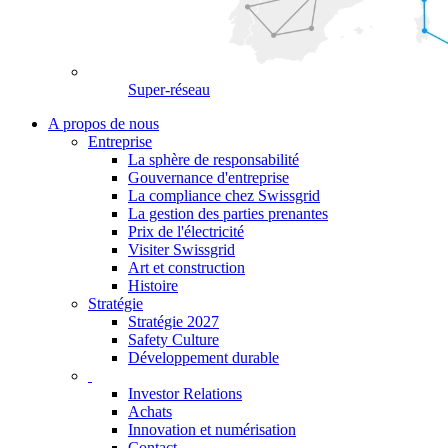
Super-réseau
A propos de nous
Entreprise
La sphère de responsabilité
Gouvernance d'entreprise
La compliance chez Swissgrid
La gestion des parties prenantes
Prix de l'électricité
Visiter Swissgrid
Art et construction
Histoire
Stratégie
Stratégie 2027
Safety Culture
Développement durable
Investor Relations
Achats
Innovation et numérisation
Contact