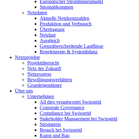
Europäischer Strombinnenmarkt
Stromabkommen
Netzdaten
Aktuelle Netzkennzahlen
Produktion und Verbrauch
Übertragung
Netzlast
Ausgleich
Grenzüberschreitende Lastflüsse
Regelenergie & Systembilanz
Netzprojekte
Projektübersicht
Netz der Zukunft
Netzexpress
Bewilligungsverfahren
Grundeigentümer
Über uns
Unternehmen
All dies verantwortet Swissgrid
Corporate Governance
Compliance bei Swissgrid
Stakeholder Management bei Swissgrid
Strompreis
Besuch bei Swissgrid
Kunst und Bau