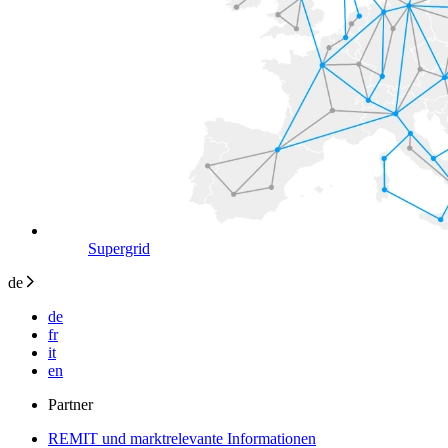
Supergrid
de
de
fr
it
en
Partner
REMIT und marktrelevante Informationen