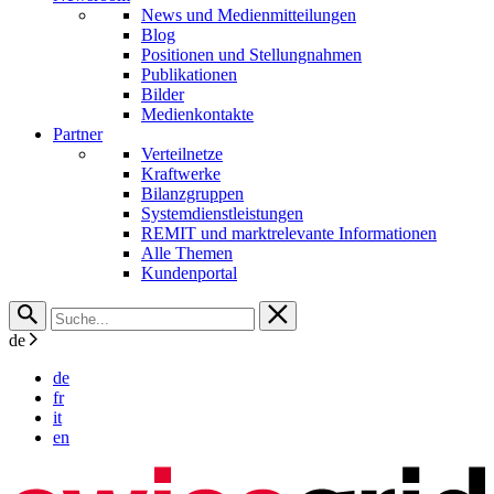
News und Medienmitteilungen
Blog
Positionen und Stellungnahmen
Publikationen
Bilder
Medienkontakte
Partner
Verteilnetze
Kraftwerke
Bilanzgruppen
Systemdienstleistungen
REMIT und marktrelevante Informationen
Alle Themen
Kundenportal
de
de
fr
it
en