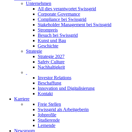
Unternehmen
All dies verantwortet Swissgrid
Corporate Governance
Compliance bei Swissgrid
Stakeholder Management bei Swissgrid
Strompreis
Besuch bei Swissgrid
Kunst und Bau
Geschichte
Strategie
Strategie 2027
Safety Culture
Nachhaltigkeit
Investor Relations
Beschaffung
Innovation und Digitalisierung
Kontakt
Karriere
Freie Stellen
Swissgrid als Arbeitgeberin
Jobprofile
Studierende
Lernende
Newsroom