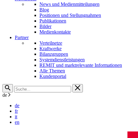
News und Medienmitteilungen
Blog
Positionen und Stellungnahmen
Publikationen
Bilder
Medienkontakte
Partner
Verteilnetze
Kraftwerke
Bilanzgruppen
Systemdienstleistungen
REMIT und marktrelevante Informationen
Alle Themen
Kundenportal
de
de
fr
it
en