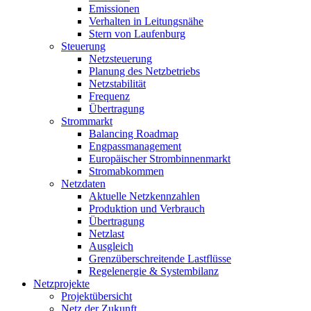
Emissionen
Verhalten in Leitungsnähe
Stern von Laufenburg
Steuerung
Netzsteuerung
Planung des Netzbetriebs
Netzstabilität
Frequenz
Übertragung
Strommarkt
Balancing Roadmap
Engpassmanagement
Europäischer Strombinnenmarkt
Stromabkommen
Netzdaten
Aktuelle Netzkennzahlen
Produktion und Verbrauch
Übertragung
Netzlast
Ausgleich
Grenzüberschreitende Lastflüsse
Regelenergie & Systembilanz
Netzprojekte
Projektübersicht
Netz der Zukunft