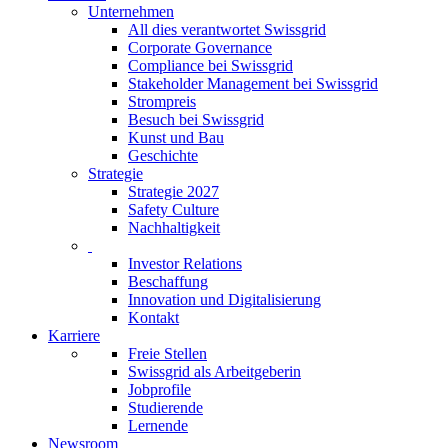
Unternehmen
All dies verantwortet Swissgrid
Corporate Governance
Compliance bei Swissgrid
Stakeholder Management bei Swissgrid
Strompreis
Besuch bei Swissgrid
Kunst und Bau
Geschichte
Strategie
Strategie 2027
Safety Culture
Nachhaltigkeit
Investor Relations
Beschaffung
Innovation und Digitalisierung
Kontakt
Karriere
Freie Stellen
Swissgrid als Arbeitgeberin
Jobprofile
Studierende
Lernende
Newsroom