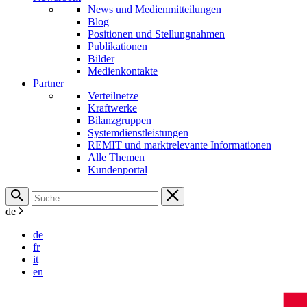
News und Medienmitteilungen
Blog
Positionen und Stellungnahmen
Publikationen
Bilder
Medienkontakte
Partner
Verteilnetze
Kraftwerke
Bilanzgruppen
Systemdienstleistungen
REMIT und marktrelevante Informationen
Alle Themen
Kundenportal
de
de
fr
it
en