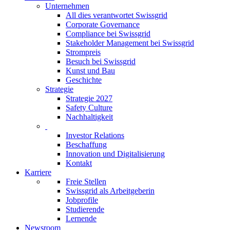
Unternehmen
All dies verantwortet Swissgrid
Corporate Governance
Compliance bei Swissgrid
Stakeholder Management bei Swissgrid
Strompreis
Besuch bei Swissgrid
Kunst und Bau
Geschichte
Strategie
Strategie 2027
Safety Culture
Nachhaltigkeit
Investor Relations
Beschaffung
Innovation und Digitalisierung
Kontakt
Karriere
Freie Stellen
Swissgrid als Arbeitgeberin
Jobprofile
Studierende
Lernende
Newsroom