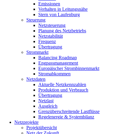
Emissionen
Verhalten in Leitungsnähe
Stern von Laufenburg
Steuerung
Netzsteuerung
Planung des Netzbetriebs
Netzstabilität
Frequenz
Übertragung
Strommarkt
Balancing Roadmap
Engpassmanagement
Europäischer Strombinnenmarkt
Stromabkommen
Netzdaten
Aktuelle Netzkennzahlen
Produktion und Verbrauch
Übertragung
Netzlast
Ausgleich
Grenzüberschreitende Lastflüsse
Regelenergie & Systembilanz
Netzprojekte
Projektübersicht
Netz der Zukunft