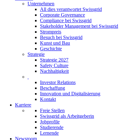
Unternehmen
All dies verantwortet Swissgrid
Corporate Governance
Compliance bei Swissgrid
Stakeholder Management bei Swissgrid
Strompreis
Besuch bei Swissgrid
Kunst und Bau
Geschichte
Strategie
Strategie 2027
Safety Culture
Nachhaltigkeit
Investor Relations
Beschaffung
Innovation und Digitalisierung
Kontakt
Karriere
Freie Stellen
Swissgrid als Arbeitgeberin
Jobprofile
Studierende
Lernende
Newsroom