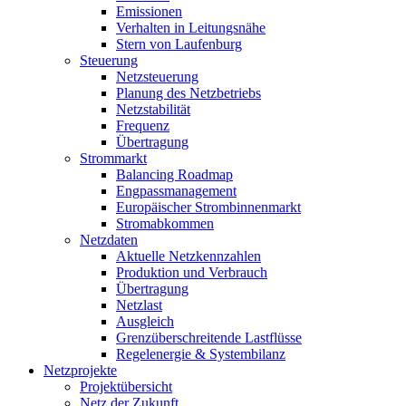
Emissionen
Verhalten in Leitungsnähe
Stern von Laufenburg
Steuerung
Netzsteuerung
Planung des Netzbetriebs
Netzstabilität
Frequenz
Übertragung
Strommarkt
Balancing Roadmap
Engpassmanagement
Europäischer Strombinnenmarkt
Stromabkommen
Netzdaten
Aktuelle Netzkennzahlen
Produktion und Verbrauch
Übertragung
Netzlast
Ausgleich
Grenzüberschreitende Lastflüsse
Regelenergie & Systembilanz
Netzprojekte
Projektübersicht
Netz der Zukunft