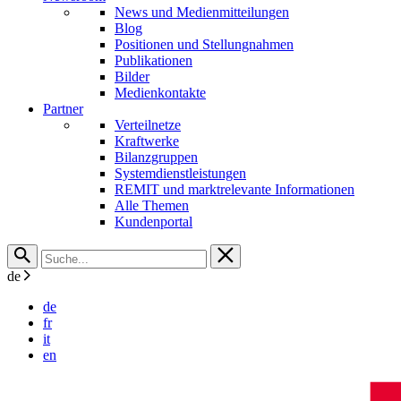
News und Medienmitteilungen
Blog
Positionen und Stellungnahmen
Publikationen
Bilder
Medienkontakte
Partner
Verteilnetze
Kraftwerke
Bilanzgruppen
Systemdienstleistungen
REMIT und marktrelevante Informationen
Alle Themen
Kundenportal
de
de
fr
it
en