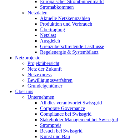
Europäischer Strombinnenmarkt
Stromabkommen
Netzdaten
Aktuelle Netzkennzahlen
Produktion und Verbrauch
Übertragung
Netzlast
Ausgleich
Grenzüberschreitende Lastflüsse
Regelenergie & Systembilanz
Netzprojekte
Projektübersicht
Netz der Zukunft
Netzexpress
Bewilligungsverfahren
Grundeigentümer
Über uns
Unternehmen
All dies verantwortet Swissgrid
Corporate Governance
Compliance bei Swissgrid
Stakeholder Management bei Swissgrid
Strompreis
Besuch bei Swissgrid
Kunst und Bau