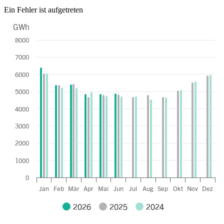
Ein Fehler ist aufgetreten
GWh
Chart
8000
Bar chart with 3 data series.
7000
The chart has 1 X axis displaying categories.
The chart has 1 Y axis displaying GWh. Data ranges from 4545 to 64
6000
5000
4000
3000
2000
1000
0
Jan
Feb
Mär
Apr
Mai
Jun
Jul
Aug
Sep
Okt
Nov
Dez
2026
2025
2024