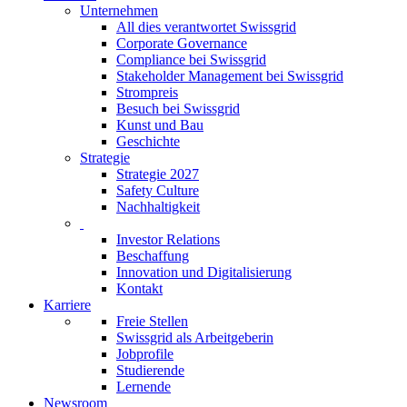
Unternehmen
All dies verantwortet Swissgrid
Corporate Governance
Compliance bei Swissgrid
Stakeholder Management bei Swissgrid
Strompreis
Besuch bei Swissgrid
Kunst und Bau
Geschichte
Strategie
Strategie 2027
Safety Culture
Nachhaltigkeit
Investor Relations
Beschaffung
Innovation und Digitalisierung
Kontakt
Karriere
Freie Stellen
Swissgrid als Arbeitgeberin
Jobprofile
Studierende
Lernende
Newsroom