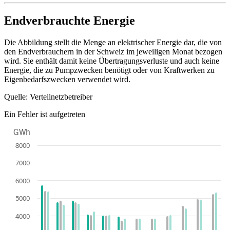
End of interactive chart.
Endverbrauchte Energie
Die Abbildung stellt die Menge an elektrischer Energie dar, die von
den Endverbrauchern in der Schweiz im jeweiligen Monat bezogen
wird. Sie enthält damit keine Übertragungsverluste und auch keine
Energie, die zu Pumpzwecken benötigt oder von Kraftwerken zu
Eigenbedarfszwecken verwendet wird.
Quelle: Verteilnetzbetreiber
Ein Fehler ist aufgetreten
GWh
Chart
8000
Bar chart with 3 data series.
7000
The chart has 1 X axis displaying categories.
The chart has 1 Y axis displaying GWh. Data ranges from 3724 to 57
6000
5000
4000