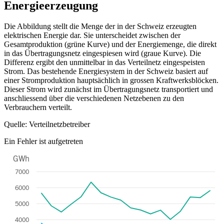
Energieerzeugung
Die Abbildung stellt die Menge der in der Schweiz erzeugten
elektrischen Energie dar. Sie unterscheidet zwischen der
Gesamtproduktion (grüne Kurve) und der Energiemenge, die direkt
in das Übertragungsnetz eingespiesen wird (graue Kurve). Die
Differenz ergibt den unmittelbar in das Verteilnetz eingespeisten
Strom. Das bestehende Energiesystem in der Schweiz basiert auf
einer Stromproduktion hauptsächlich in grossen Kraftwerksblöcken.
Dieser Strom wird zunächst im Übertragungsnetz transportiert und
anschliessend über die verschiedenen Netzebenen zu den
Verbrauchern verteilt.
Quelle: Verteilnetzbetreiber
Ein Fehler ist aufgetreten
GWh
Chart
7000
Line chart with 2 lines.
6000
The chart has 1 X axis displaying categories.
5000
The chart has 1 Y axis displaying GWh. Data ranges from 2332 to 63
4000