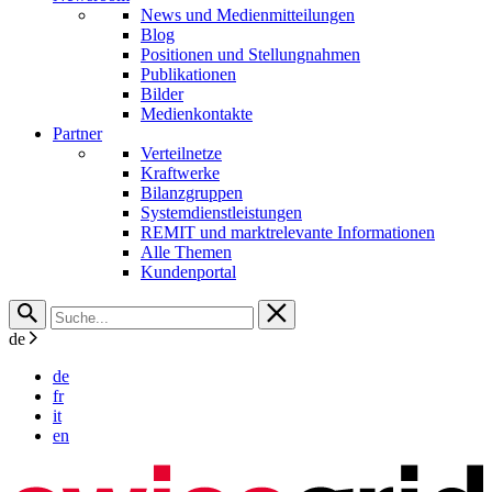
News und Medienmitteilungen
Blog
Positionen und Stellungnahmen
Publikationen
Bilder
Medienkontakte
Partner
Verteilnetze
Kraftwerke
Bilanzgruppen
Systemdienstleistungen
REMIT und marktrelevante Informationen
Alle Themen
Kundenportal
de
de
fr
it
en