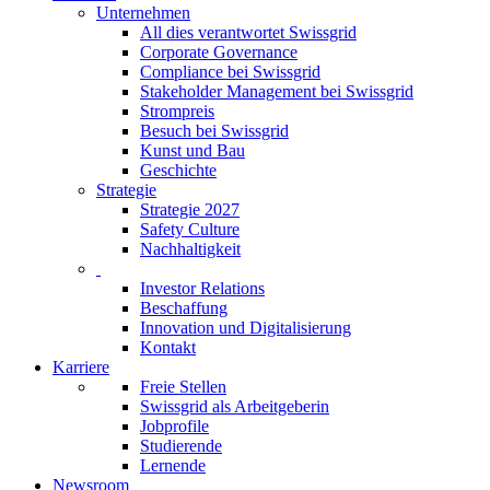
Unternehmen
All dies verantwortet Swissgrid
Corporate Governance
Compliance bei Swissgrid
Stakeholder Management bei Swissgrid
Strompreis
Besuch bei Swissgrid
Kunst und Bau
Geschichte
Strategie
Strategie 2027
Safety Culture
Nachhaltigkeit
Investor Relations
Beschaffung
Innovation und Digitalisierung
Kontakt
Karriere
Freie Stellen
Swissgrid als Arbeitgeberin
Jobprofile
Studierende
Lernende
Newsroom