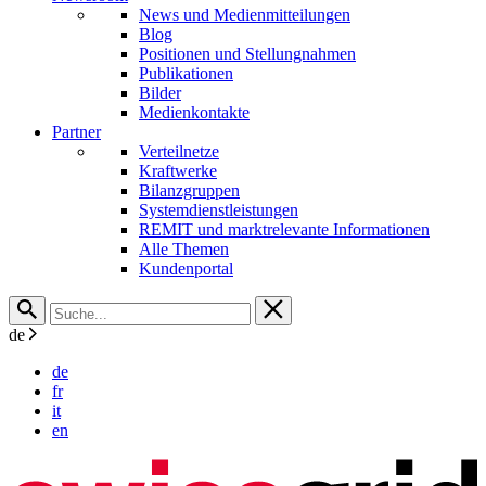
News und Medienmitteilungen
Blog
Positionen und Stellungnahmen
Publikationen
Bilder
Medienkontakte
Partner
Verteilnetze
Kraftwerke
Bilanzgruppen
Systemdienstleistungen
REMIT und marktrelevante Informationen
Alle Themen
Kundenportal
de
de
fr
it
en