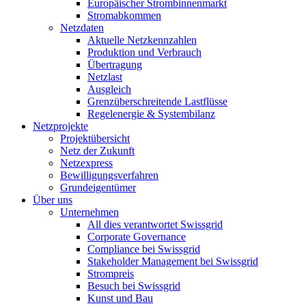
Europäischer Strombinnenmarkt
Stromabkommen
Netzdaten
Aktuelle Netzkennzahlen
Produktion und Verbrauch
Übertragung
Netzlast
Ausgleich
Grenzüberschreitende Lastflüsse
Regelenergie & Systembilanz
Netzprojekte
Projektübersicht
Netz der Zukunft
Netzexpress
Bewilligungsverfahren
Grundeigentümer
Über uns
Unternehmen
All dies verantwortet Swissgrid
Corporate Governance
Compliance bei Swissgrid
Stakeholder Management bei Swissgrid
Strompreis
Besuch bei Swissgrid
Kunst und Bau