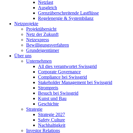
Netzlast
Ausgleich
Grenzüberschreitende Lastflüsse
Regelenergie & Systembilanz
Netzprojekte
Projektübersicht
Netz der Zukunft
Netzexpress
Bewilligungsverfahren
Grundeigentümer
Über uns
Unternehmen
All dies verantwortet Swissgrid
Corporate Governance
Compliance bei Swissgrid
Stakeholder Management bei Swissgrid
Strompreis
Besuch bei Swissgrid
Kunst und Bau
Geschichte
Strategie
Strategie 2027
Safety Culture
Nachhaltigkeit
Investor Relations