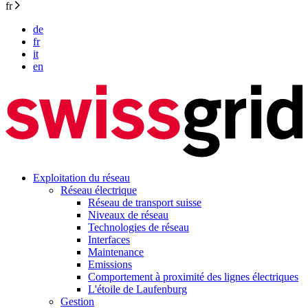
fr
de
fr
it
en
Exploitation du réseau
Réseau électrique
Réseau de transport suisse
Niveaux de réseau
Technologies de réseau
Interfaces
Maintenance
Emissions
Comportement à proximité des lignes électriques
L'étoile de Laufenburg
Gestion