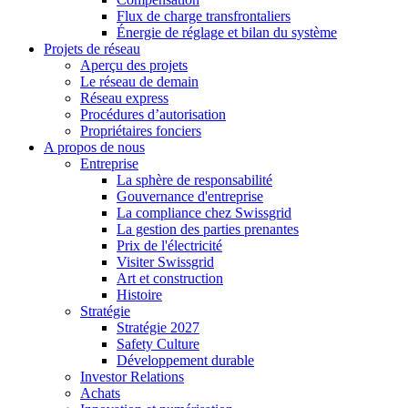
Flux de charge transfrontaliers
Énergie de réglage et bilan du système
Projets de réseau
Aperçu des projets
Le réseau de demain
Réseau express
Procédures d’autorisation
Propriétaires fonciers
A propos de nous
Entreprise
La sphère de responsabilité
Gouvernance d'entreprise
La compliance chez Swissgrid
La gestion des parties prenantes
Prix de l'électricité
Visiter Swissgrid
Art et construction
Histoire
Stratégie
Stratégie 2027
Safety Culture
Développement durable
Investor Relations
Achats