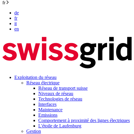
fr
de
fr
it
en
Exploitation du réseau
Réseau électrique
Réseau de transport suisse
Niveaux de réseau
Technologies de réseau
Interfaces
Maintenance
Emissions
Comportement à proximité des lignes électriques
L'étoile de Laufenburg
Gestion