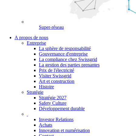
Super-réseau
A propos de nous
Entreprise
La sphère de responsabilité
Gouvernance d'entreprise
La compliance chez Swissgrid
La gestion des parties prenantes
Prix de l'électricité
Visiter Swissgrid
Art et construction
Histoire
Stratégie
Stratégie 2027
Safety Culture
Développement durable
Investor Relations
Achats
Innovation et numérisation
Contact