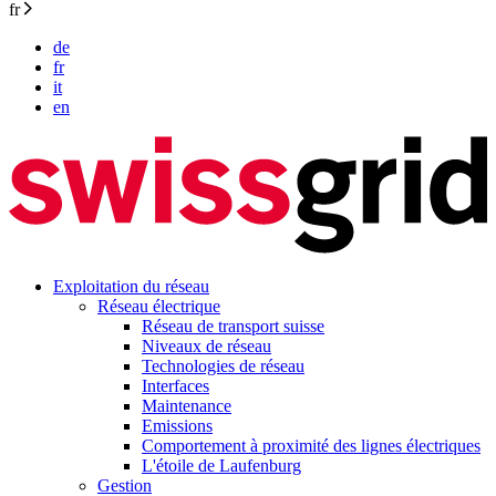
fr
de
fr
it
en
Exploitation du réseau
Réseau électrique
Réseau de transport suisse
Niveaux de réseau
Technologies de réseau
Interfaces
Maintenance
Emissions
Comportement à proximité des lignes électriques
L'étoile de Laufenburg
Gestion