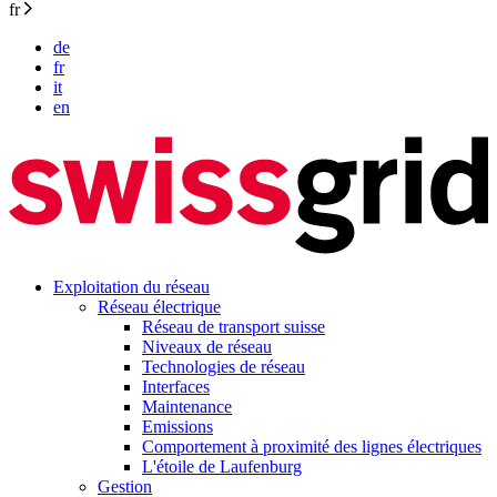
fr
de
fr
it
en
Exploitation du réseau
Réseau électrique
Réseau de transport suisse
Niveaux de réseau
Technologies de réseau
Interfaces
Maintenance
Emissions
Comportement à proximité des lignes électriques
L'étoile de Laufenburg
Gestion