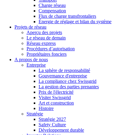
Charge réseau
Compensation
Flux de charge transfrontaliers
Énergie de réglage et bilan du système
Projets de réseau
Aperçu des projets
Le réseau de demain
Réseau express
Procédures d’autorisation
Propriétaires fonciers
A propos de nous
Entreprise
La sphère de responsabilité
Gouvernance d'entreprise
La compliance chez Swissgrid
La gestion des parties prenantes
Prix de l'électricité
Visiter Swissgrid
Art et construction
Histoire
Stratégie
Stratégie 2027
Safety Culture
Développement durable