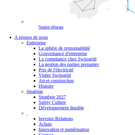
Super-réseau
A propos de nous
Entreprise
La sphère de responsabilité
Gouvernance d'entreprise
La compliance chez Swissgrid
La gestion des parties prenantes
Prix de l'électricité
Visiter Swissgrid
Art et construction
Histoire
Stratégie
Stratégie 2027
Safety Culture
Développement durable
Investor Relations
Achats
Innovation et numérisation
Contact