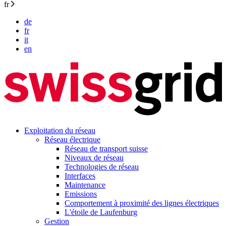
fr
de
fr
it
en
Exploitation du réseau
Réseau électrique
Réseau de transport suisse
Niveaux de réseau
Technologies de réseau
Interfaces
Maintenance
Emissions
Comportement à proximité des lignes électriques
L'étoile de Laufenburg
Gestion