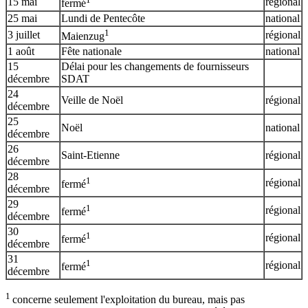
15 mai
régional
fermé
25 mai
Lundi de Pentecôte
national
1
3 juillet
régional
Maienzug
1 août
Fête nationale
national
15
Délai pour les changements de fournisseurs
décembre
SDAT
24
Veille de Noël
régional
décembre
25
Noël
national
décembre
26
Saint-Etienne
régional
décembre
28
1
régional
fermé
décembre
29
1
régional
fermé
décembre
30
1
régional
fermé
décembre
31
1
régional
fermé
décembre
1
concerne seulement l'exploitation du bureau, mais pas