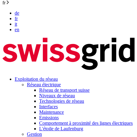
fr
de
fr
it
en
Exploitation du réseau
Réseau électrique
Réseau de transport suisse
Niveaux de réseau
Technologies de réseau
Interfaces
Maintenance
Emissions
Comportement à proximité des lignes électriques
L'étoile de Laufenburg
Gestion