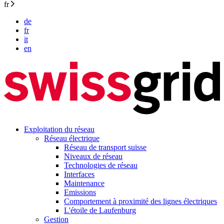
fr
de
fr
it
en
Exploitation du réseau
Réseau électrique
Réseau de transport suisse
Niveaux de réseau
Technologies de réseau
Interfaces
Maintenance
Emissions
Comportement à proximité des lignes électriques
L'étoile de Laufenburg
Gestion