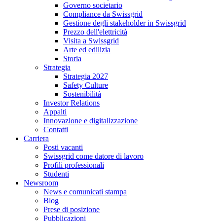
Governo societario
Compliance da Swissgrid
Gestione degli stakeholder in Swissgrid
Prezzo dell'elettricità
Visita a Swissgrid
Arte ed edilizia
Storia
Strategia
Strategia 2027
Safety Culture
Sostenibilità
Investor Relations
Appalti
Innovazione e digitalizzazione
Contatti
Carriera
Posti vacanti
Swissgrid come datore di lavoro
Profili professionali
Studenti
Newsroom
News e comunicati stampa
Blog
Prese di posizione
Pubblicazioni