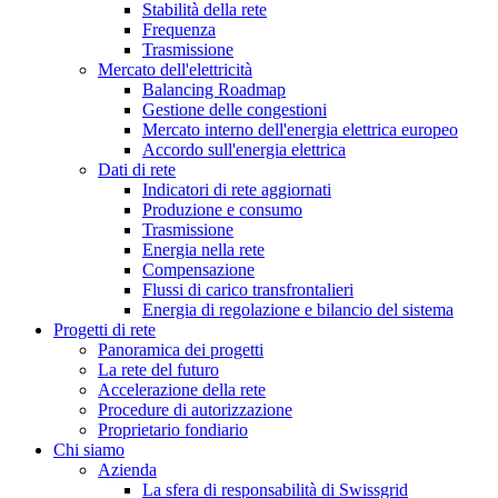
Stabilità della rete
Frequenza
Trasmissione
Mercato dell'elettricità
Balancing Roadmap
Gestione delle congestioni
Mercato interno dell'energia elettrica europeo
Accordo sull'energia elettrica
Dati di rete
Indicatori di rete aggiornati
Produzione e consumo
Trasmissione
Energia nella rete
Compensazione
Flussi di carico transfrontalieri
Energia di regolazione e bilancio del sistema
Progetti di rete
Panoramica dei progetti
La rete del futuro
Accelerazione della rete
Procedure di autorizzazione
Proprietario fondiario
Chi siamo
Azienda
La sfera di responsabilità di Swissgrid