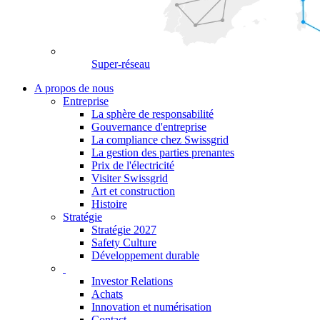
Super-réseau
A propos de nous
Entreprise
La sphère de responsabilité
Gouvernance d'entreprise
La compliance chez Swissgrid
La gestion des parties prenantes
Prix de l'électricité
Visiter Swissgrid
Art et construction
Histoire
Stratégie
Stratégie 2027
Safety Culture
Développement durable
Investor Relations
Achats
Innovation et numérisation
Contact