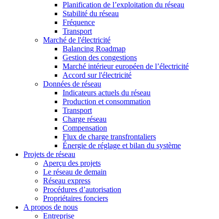
Planification de l’exploitation du réseau
Stabilité du réseau
Fréquence
Transport
Marché de l'électricité
Balancing Roadmap
Gestion des congestions
Marché intérieur européen de l’électricité
Accord sur l'électricité
Données de réseau
Indicateurs actuels du réseau
Production et consommation
Transport
Charge réseau
Compensation
Flux de charge transfrontaliers
Énergie de réglage et bilan du système
Projets de réseau
Aperçu des projets
Le réseau de demain
Réseau express
Procédures d’autorisation
Propriétaires fonciers
A propos de nous
Entreprise