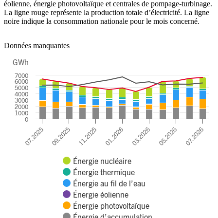
éolienne, énergie photovoltaïque et centrales de pompage-turbinage.
La ligne rouge représente la production totale d’électricité. La ligne
noire indique la consommation nationale pour le mois concerné.
Données manquantes
GWh
Chart
7000
6000
5000
Combination chart with 8 data series.
4000
The chart has 1 X axis displaying categories.
3000
The chart has 1 Y axis displaying GWh. Data ranges from 1415 to 66
2000
1000
0
01.2026
03.2026
05.2026
07.2026
07.2025
09.2025
11.2025
Énergie nucléaire
Énergie thermique
Énergie au fil de l’eau
Énergie éolienne
Énergie photovoltaïque
Énergie d’accumulation