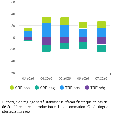
60
Bar chart with 4 data series.
The chart has 1 X axis displaying categories.
40
The chart has 1 Y axis displaying GWh. Data ranges from -25.16 to 3
20
0
-20
-40
-60
03.2026
04.2026
05.2026
06.2026
07.2026
SRE pos
SRE nég
TRE pos
TRE nég
End of interactive chart.
L’énergie de réglage sert à stabiliser le réseau électrique en cas de
déséquilibre entre la production et la consommation. On distingue
plusieurs niveaux: