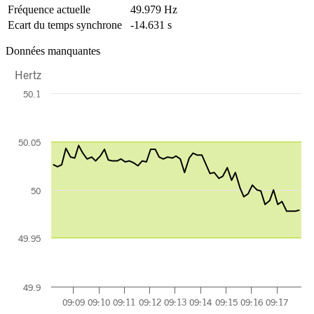
Fréquence actuelle
49.979 Hz
Ecart du temps synchrone
-14.631 s
Données manquantes
Hertz
Chart
50.1
Line chart with 59 data points.
The chart has 1 X axis displaying Time. Data ranges from 2026-08-0
The chart has 1 Y axis displaying Hertz. Data ranges from 49.978 to 
50.05
50
49.95
49.9
09:09
09:10
09:11
09:12
09:13
09:14
09:15
09:16
09:17