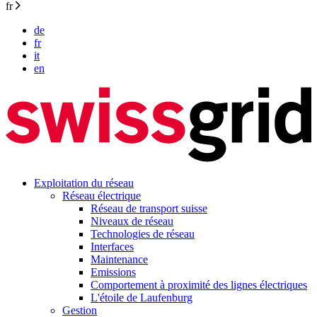
fr
de
fr
it
en
Exploitation du réseau
Réseau électrique
Réseau de transport suisse
Niveaux de réseau
Technologies de réseau
Interfaces
Maintenance
Emissions
Comportement à proximité des lignes électriques
L'étoile de Laufenburg
Gestion