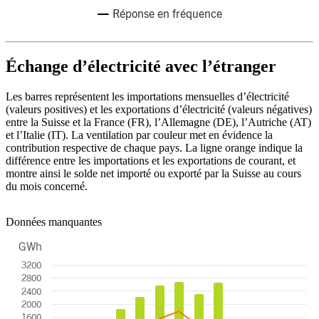
Réponse en fréquence
End of interactive chart.
Échange d’électricité avec l’étranger
Les barres représentent les importations mensuelles d’électricité
(valeurs positives) et les exportations d’électricité (valeurs négatives)
entre la Suisse et la France (FR), l’Allemagne (DE), l’Autriche (AT)
et l’Italie (IT). La ventilation par couleur met en évidence la
contribution respective de chaque pays. La ligne orange indique la
différence entre les importations et les exportations de courant, et
montre ainsi le solde net importé ou exporté par la Suisse au cours
du mois concerné.
Données manquantes
GWh
Chart
3200
2800
Combination chart with 5 data series.
2400
The chart has 1 X axis displaying categories.
2000
The chart has 1 Y axis displaying GWh. Data ranges from -2029 to 2
1600