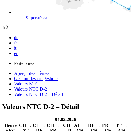
Super-réseau
fr
de
fr
it
en
Partenaires
Aperçu des thèmes
Gestion des congestions
Valeurs NTC
Valeurs NTC D-2
Valeurs NTC D-2 – Détail
Valeurs NTC D-2 – Détail
04.02.2026
Heure
CH →
CH →
CH →
CH
AT →
DE →
FR →
IT →
HEC
AT
DE
FR
→ IT
CH
CH
CH
CH