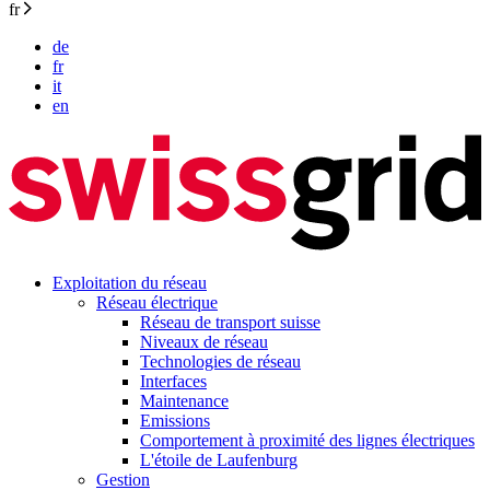
fr
de
fr
it
en
Exploitation du réseau
Réseau électrique
Réseau de transport suisse
Niveaux de réseau
Technologies de réseau
Interfaces
Maintenance
Emissions
Comportement à proximité des lignes électriques
L'étoile de Laufenburg
Gestion