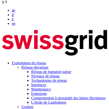
fr
de
fr
it
en
Exploitation du réseau
Réseau électrique
Réseau de transport suisse
Niveaux de réseau
Technologies de réseau
Interfaces
Maintenance
Emissions
Comportement à proximité des lignes électriques
L'étoile de Laufenburg
Gestion