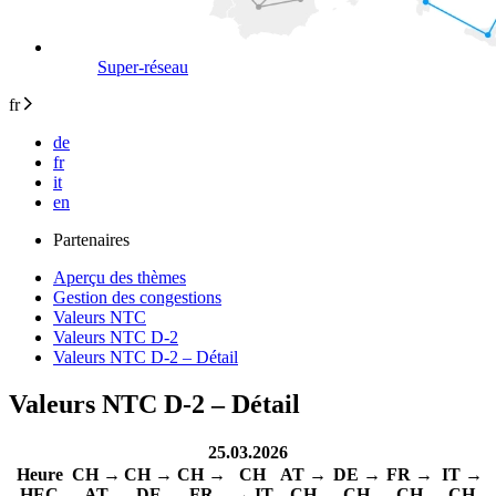
Super-réseau
fr
de
fr
it
en
Partenaires
Aperçu des thèmes
Gestion des congestions
Valeurs NTC
Valeurs NTC D-2
Valeurs NTC D-2 – Détail
Valeurs NTC D-2 – Détail
25.03.2026
Heure
CH →
CH →
CH →
CH
AT →
DE →
FR →
IT →
HEC
AT
DE
FR
→ IT
CH
CH
CH
CH