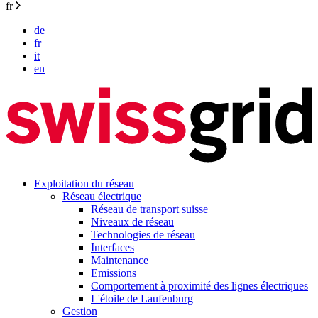
fr
de
fr
it
en
Exploitation du réseau
Réseau électrique
Réseau de transport suisse
Niveaux de réseau
Technologies de réseau
Interfaces
Maintenance
Emissions
Comportement à proximité des lignes électriques
L'étoile de Laufenburg
Gestion