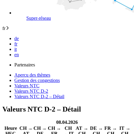
Super-réseau
fr
de
fr
it
en
Partenaires
Aperçu des thèmes
Gestion des congestions
Valeurs NTC
Valeurs NTC D-2
Valeurs NTC D-2 – Détail
Valeurs NTC D-2 – Détail
08.04.2026
Heure
CH →
CH →
CH →
CH
AT →
DE →
FR →
IT →
HEC
AT
DE
FR
→ IT
CH
CH
CH
CH