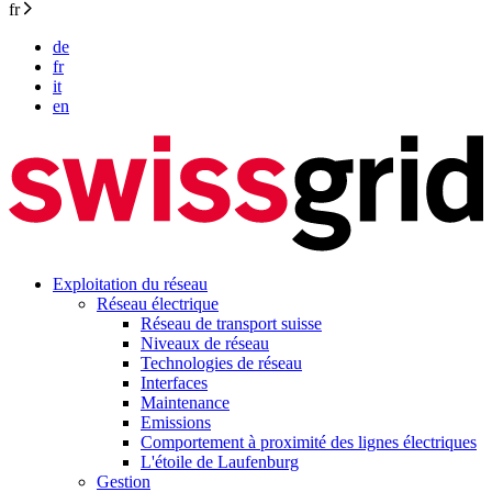
fr
de
fr
it
en
Exploitation du réseau
Réseau électrique
Réseau de transport suisse
Niveaux de réseau
Technologies de réseau
Interfaces
Maintenance
Emissions
Comportement à proximité des lignes électriques
L'étoile de Laufenburg
Gestion