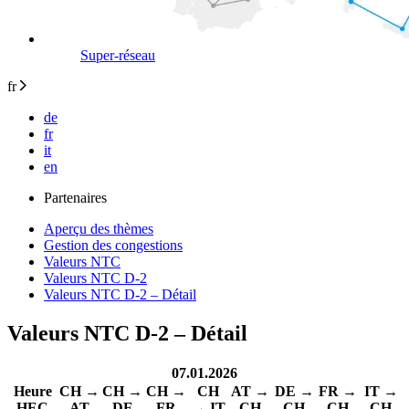
Super-réseau
fr
de
fr
it
en
Partenaires
Aperçu des thèmes
Gestion des congestions
Valeurs NTC
Valeurs NTC D-2
Valeurs NTC D-2 – Détail
Valeurs NTC D-2 – Détail
07.01.2026
Heure
CH →
CH →
CH →
CH
AT →
DE →
FR →
IT →
HEC
AT
DE
FR
→ IT
CH
CH
CH
CH