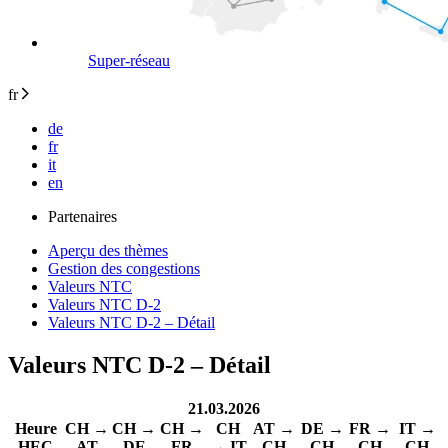
Super-réseau
fr
de
fr
it
en
Partenaires
Aperçu des thèmes
Gestion des congestions
Valeurs NTC
Valeurs NTC D-2
Valeurs NTC D-2 – Détail
Valeurs NTC D-2 – Détail
21.03.2026
Heure
CH →
CH →
CH →
CH
AT →
DE →
FR →
IT →
HEC
AT
DE
FR
→ IT
CH
CH
CH
CH