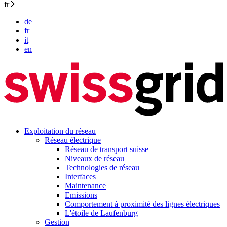
fr
de
fr
it
en
Exploitation du réseau
Réseau électrique
Réseau de transport suisse
Niveaux de réseau
Technologies de réseau
Interfaces
Maintenance
Emissions
Comportement à proximité des lignes électriques
L'étoile de Laufenburg
Gestion