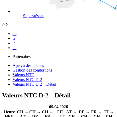
Super-réseau
fr
de
fr
it
en
Partenaires
Aperçu des thèmes
Gestion des congestions
Valeurs NTC
Valeurs NTC D-2
Valeurs NTC D-2 – Détail
Valeurs NTC D-2 – Détail
09.04.2026
Heure
CH →
CH →
CH →
CH
AT →
DE →
FR →
IT →
HEC
AT
DE
FR
→ IT
CH
CH
CH
CH