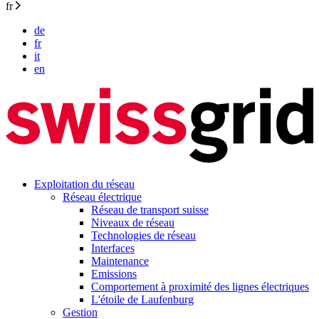
fr
de
fr
it
en
Exploitation du réseau
Réseau électrique
Réseau de transport suisse
Niveaux de réseau
Technologies de réseau
Interfaces
Maintenance
Emissions
Comportement à proximité des lignes électriques
L'étoile de Laufenburg
Gestion