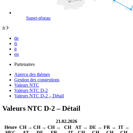
Super-réseau
fr
de
fr
it
en
Partenaires
Aperçu des thèmes
Gestion des congestions
Valeurs NTC
Valeurs NTC D-2
Valeurs NTC D-2 – Détail
Valeurs NTC D-2 – Détail
21.02.2026
Heure
CH →
CH →
CH →
CH
AT →
DE →
FR →
IT →
HEC
AT
DE
FR
→ IT
CH
CH
CH
CH