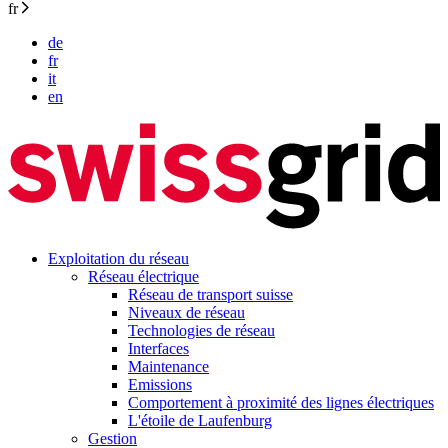
fr
de
fr
it
en
Exploitation du réseau
Réseau électrique
Réseau de transport suisse
Niveaux de réseau
Technologies de réseau
Interfaces
Maintenance
Emissions
Comportement à proximité des lignes électriques
L'étoile de Laufenburg
Gestion