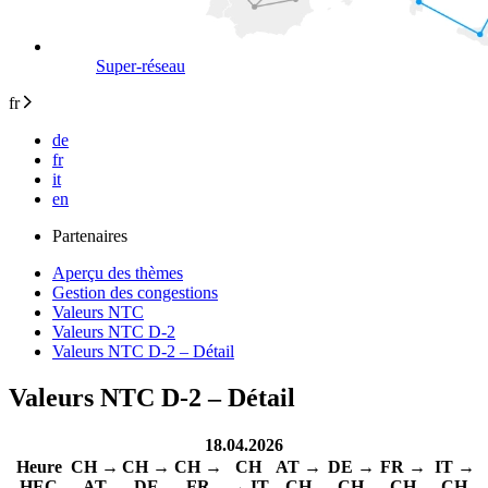
Super-réseau
fr
de
fr
it
en
Partenaires
Aperçu des thèmes
Gestion des congestions
Valeurs NTC
Valeurs NTC D-2
Valeurs NTC D-2 – Détail
Valeurs NTC D-2 – Détail
18.04.2026
Heure
CH →
CH →
CH →
CH
AT →
DE →
FR →
IT →
HEC
AT
DE
FR
→ IT
CH
CH
CH
CH