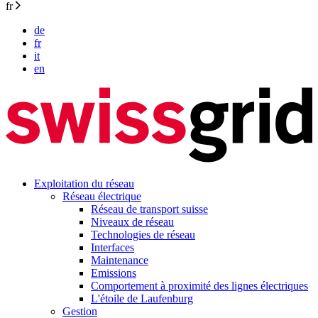
fr
de
fr
it
en
Exploitation du réseau
Réseau électrique
Réseau de transport suisse
Niveaux de réseau
Technologies de réseau
Interfaces
Maintenance
Emissions
Comportement à proximité des lignes électriques
L'étoile de Laufenburg
Gestion