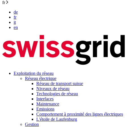
fr
de
fr
it
en
Exploitation du réseau
Réseau électrique
Réseau de transport suisse
Niveaux de réseau
Technologies de réseau
Interfaces
Maintenance
Emissions
Comportement à proximité des lignes électriques
L'étoile de Laufenburg
Gestion