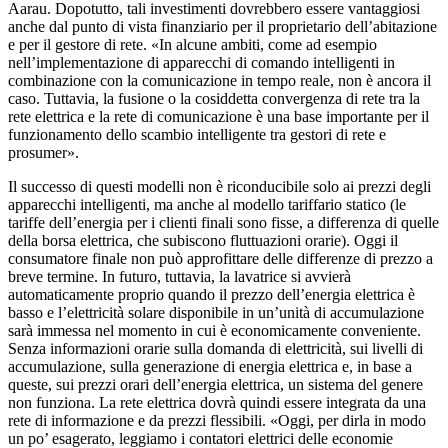
Aarau. Dopotutto, tali investimenti dovrebbero essere vantaggiosi
anche dal punto di vista finanziario per il proprietario dell’abitazione
e per il gestore di rete. «In alcune ambiti, come ad esempio
nell’implementazione di apparecchi di comando intelligenti in
combinazione con la comunicazione in tempo reale, non è ancora il
caso. Tuttavia, la fusione o la cosiddetta convergenza di rete tra la
rete elettrica e la rete di comunicazione è una base importante per il
funzionamento dello scambio intelligente tra gestori di rete e
prosumer».
Il successo di questi modelli non è riconducibile solo ai prezzi degli
apparecchi intelligenti, ma anche al modello tariffario statico (le
tariffe dell’energia per i clienti finali sono fisse, a differenza di quelle
della borsa elettrica, che subiscono fluttuazioni orarie). Oggi il
consumatore finale non può approfittare delle differenze di prezzo a
breve termine. In futuro, tuttavia, la lavatrice si avvierà
automaticamente proprio quando il prezzo dell’energia elettrica è
basso e l’elettricità solare disponibile in un’unità di accumulazione
sarà immessa nel momento in cui è economicamente conveniente.
Senza informazioni orarie sulla domanda di elettricità, sui livelli di
accumulazione, sulla generazione di energia elettrica e, in base a
queste, sui prezzi orari dell’energia elettrica, un sistema del genere
non funziona. La rete elettrica dovrà quindi essere integrata da una
rete di informazione e da prezzi flessibili. «Oggi, per dirla in modo
un po’ esagerato, leggiamo i contatori elettrici delle economie