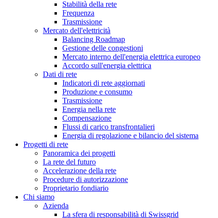
Stabilità della rete
Frequenza
Trasmissione
Mercato dell'elettricità
Balancing Roadmap
Gestione delle congestioni
Mercato interno dell'energia elettrica europeo
Accordo sull'energia elettrica
Dati di rete
Indicatori di rete aggiornati
Produzione e consumo
Trasmissione
Energia nella rete
Compensazione
Flussi di carico transfrontalieri
Energia di regolazione e bilancio del sistema
Progetti di rete
Panoramica dei progetti
La rete del futuro
Accelerazione della rete
Procedure di autorizzazione
Proprietario fondiario
Chi siamo
Azienda
La sfera di responsabilità di Swissgrid