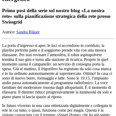
Primo post della serie sul nostro blog «La nostra
rete» sulla pianificazione strategica della rete presso
Swissgrid
Autrice:
Sandra Bläuer
La porta d’ingresso si apre, le luci si accendono in corridoio, la
playlist preferita parte e il soggiorno prende vita con una musica
rilassante. Per non rovinare l’atmosfera, il robot aspirapolvere
termina il suo giro e torna alla stazione di ricarica. Proprio in quel
momento suona il campanello: un servizio di consegna porta la
spesa. Già al mattino, il frigorifero ha registrato da solo cosa manca
e lo ha ordinato autonomamente al supermercato. Ottimo! In casa ci
sono di nuovo burro, formaggio e latte. Sono le 19:15, l’impianto
audio passa automaticamente al programma radiofonico. La voce
familiare del moderatore risuona dagli altoparlanti. È il momento di
rilassarsi. Il dimmer riduce progressivamente la luminosità da solo e
piano piano si lascia spazio al riposo.
In futuro vivremo in una casa ottimizzata digitalmente e collegata in
rete in cui tutto, o quasi, funziona come per magia. Questa è la
visione conosciuta con il termine «Smart Home» che ha già spinto