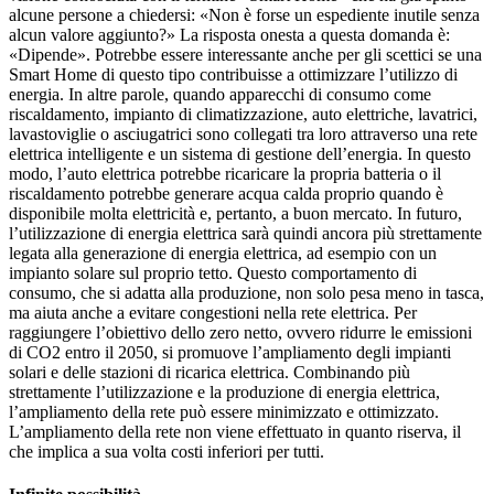
alcune persone a chiedersi: «Non è forse un espediente inutile senza
alcun valore aggiunto?» La risposta onesta a questa domanda è:
«Dipende». Potrebbe essere interessante anche per gli scettici se una
Smart Home di questo tipo contribuisse a ottimizzare l’utilizzo di
energia. In altre parole, quando apparecchi di consumo come
riscaldamento, impianto di climatizzazione, auto elettriche, lavatrici,
lavastoviglie o asciugatrici sono collegati tra loro attraverso una rete
elettrica intelligente e un sistema di gestione dell’energia. In questo
modo, l’auto elettrica potrebbe ricaricare la propria batteria o il
riscaldamento potrebbe generare acqua calda proprio quando è
disponibile molta elettricità e, pertanto, a buon mercato. In futuro,
l’utilizzazione di energia elettrica sarà quindi ancora più strettamente
legata alla generazione di energia elettrica, ad esempio con un
impianto solare sul proprio tetto. Questo comportamento di
consumo, che si adatta alla produzione, non solo pesa meno in tasca,
ma aiuta anche a evitare congestioni nella rete elettrica. Per
raggiungere l’obiettivo dello zero netto, ovvero ridurre le emissioni
di CO2 entro il 2050, si promuove l’ampliamento degli impianti
solari e delle stazioni di ricarica elettrica. Combinando più
strettamente l’utilizzazione e la produzione di energia elettrica,
l’ampliamento della rete può essere minimizzato e ottimizzato.
L’ampliamento della rete non viene effettuato in quanto riserva, il
che implica a sua volta costi inferiori per tutti.