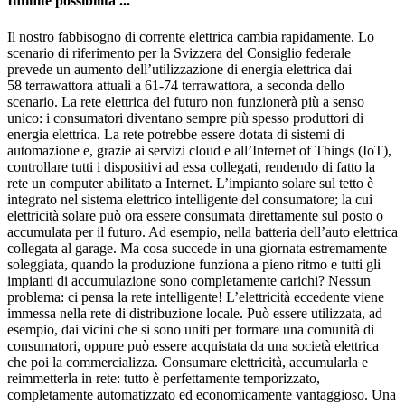
Infinite possibilità ...
Il nostro fabbisogno di corrente elettrica cambia rapidamente. Lo
scenario di riferimento per la Svizzera del Consiglio federale
prevede un aumento dell’utilizzazione di energia elettrica dai
58 terrawattora attuali a 61-74 terrawattora, a seconda dello
scenario. La rete elettrica del futuro non funzionerà più a senso
unico: i consumatori diventano sempre più spesso produttori di
energia elettrica. La rete potrebbe essere dotata di sistemi di
automazione e, grazie ai servizi cloud e all’Internet of Things (IoT),
controllare tutti i dispositivi ad essa collegati, rendendo di fatto la
rete un computer abilitato a Internet. L’impianto solare sul tetto è
integrato nel sistema elettrico intelligente del consumatore; la cui
elettricità solare può ora essere consumata direttamente sul posto o
accumulata per il futuro. Ad esempio, nella batteria dell’auto elettrica
collegata al garage. Ma cosa succede in una giornata estremamente
soleggiata, quando la produzione funziona a pieno ritmo e tutti gli
impianti di accumulazione sono completamente carichi? Nessun
problema: ci pensa la rete intelligente! L’elettricità eccedente viene
immessa nella rete di distribuzione locale. Può essere utilizzata, ad
esempio, dai vicini che si sono uniti per formare una comunità di
consumatori, oppure può essere acquistata da una società elettrica
che poi la commercializza. Consumare elettricità, accumularla e
reimmetterla in rete: tutto è perfettamente temporizzato,
completamente automatizzato ed economicamente vantaggioso. Una