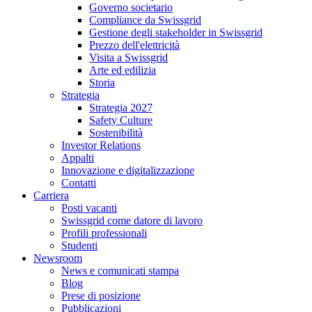
Governo societario
Compliance da Swissgrid
Gestione degli stakeholder in Swissgrid
Prezzo dell'elettricità
Visita a Swissgrid
Arte ed edilizia
Storia
Strategia
Strategia 2027
Safety Culture
Sostenibilità
Investor Relations
Appalti
Innovazione e digitalizzazione
Contatti
Carriera
Posti vacanti
Swissgrid come datore di lavoro
Profili professionali
Studenti
Newsroom
News e comunicati stampa
Blog
Prese di posizione
Pubblicazioni