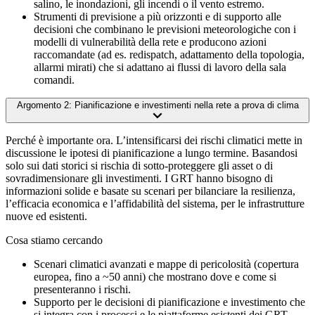
salino, le inondazioni, gli incendi o il vento estremo.
Strumenti di previsione a più orizzonti e di supporto alle
decisioni che combinano le previsioni meteorologiche con i
modelli di vulnerabilità della rete e producono azioni
raccomandate (ad es. redispatch, adattamento della topologia,
allarmi mirati) che si adattano ai flussi di lavoro della sala
comandi.
Argomento 2: Pianificazione e investimenti nella rete a prova di clima
Perché è importante ora. L’intensificarsi dei rischi climatici mette in
discussione le ipotesi di pianificazione a lungo termine. Basandosi
solo sui dati storici si rischia di sotto-proteggere gli asset o di
sovradimensionare gli investimenti. I GRT hanno bisogno di
informazioni solide e basate su scenari per bilanciare la resilienza,
l’efficacia economica e l’affidabilità del sistema, per le infrastrutture
nuove ed esistenti.
Cosa stiamo cercando
Scenari climatici avanzati e mappe di pericolosità (copertura
europea, fino a ~50 anni) che mostrano dove e come si
presenteranno i rischi.
Supporto per le decisioni di pianificazione e investimento che
si integra con i processi e le piattaforme esistenti dei GRT,