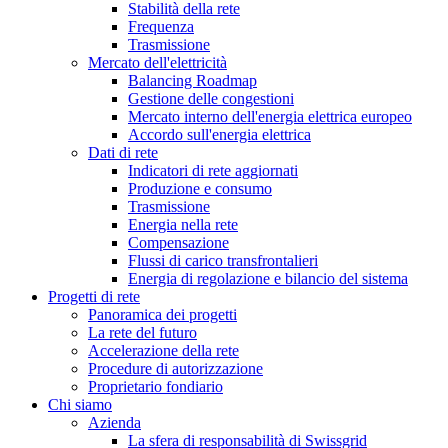
Stabilità della rete
Frequenza
Trasmissione
Mercato dell'elettricità
Balancing Roadmap
Gestione delle congestioni
Mercato interno dell'energia elettrica europeo
Accordo sull'energia elettrica
Dati di rete
Indicatori di rete aggiornati
Produzione e consumo
Trasmissione
Energia nella rete
Compensazione
Flussi di carico transfrontalieri
Energia di regolazione e bilancio del sistema
Progetti di rete
Panoramica dei progetti
La rete del futuro
Accelerazione della rete
Procedure di autorizzazione
Proprietario fondiario
Chi siamo
Azienda
La sfera di responsabilità di Swissgrid