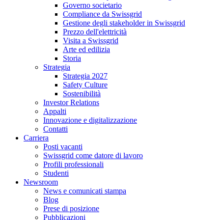
Governo societario
Compliance da Swissgrid
Gestione degli stakeholder in Swissgrid
Prezzo dell'elettricità
Visita a Swissgrid
Arte ed edilizia
Storia
Strategia
Strategia 2027
Safety Culture
Sostenibilità
Investor Relations
Appalti
Innovazione e digitalizzazione
Contatti
Carriera
Posti vacanti
Swissgrid come datore di lavoro
Profili professionali
Studenti
Newsroom
News e comunicati stampa
Blog
Prese di posizione
Pubblicazioni