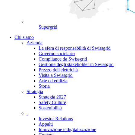
Supergrid
Chi siamo
Azienda
La sfera di responsabilità di Swissgrid
Governo societario
Compliance da Swissgrid
Gestione degli stakeholder in Swissgrid
Prezzo dell'elettricità
Visita a Swissgrid
Arte ed edilizia
Storia
Strategia
Strategia 2027
Safety Culture
Sostenibilità
Investor Relations
Appalti
Innovazione e digitalizzazione
Contatti