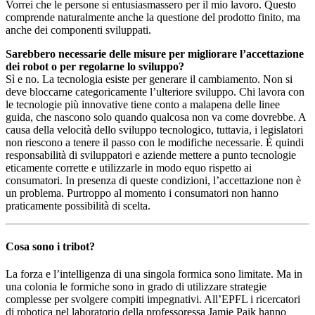
Vorrei che le persone si entusiasmassero per il mio lavoro. Questo
comprende naturalmente anche la questione del prodotto finito, ma
anche dei componenti sviluppati.
Sarebbero necessarie delle misure per migliorare l’accettazione
dei robot o per regolarne lo sviluppo?
Sì e no. La tecnologia esiste per generare il cambiamento. Non si
deve bloccarne categoricamente l’ulteriore sviluppo. Chi lavora con
le tecnologie più innovative tiene conto a malapena delle linee
guida, che nascono solo quando qualcosa non va come dovrebbe. A
causa della velocità dello sviluppo tecnologico, tuttavia, i legislatori
non riescono a tenere il passo con le modifiche necessarie. È quindi
responsabilità di sviluppatori e aziende mettere a punto tecnologie
eticamente corrette e utilizzarle in modo equo rispetto ai
consumatori. In presenza di queste condizioni, l’accettazione non è
un problema. Purtroppo al momento i consumatori non hanno
praticamente possibilità di scelta.
Cosa sono i tribot?
La forza e l’intelligenza di una singola formica sono limitate. Ma in
una colonia le formiche sono in grado di utilizzare strategie
complesse per svolgere compiti impegnativi. All’EPFL i ricercatori
di robotica nel laboratorio della professoressa Jamie Paik hanno