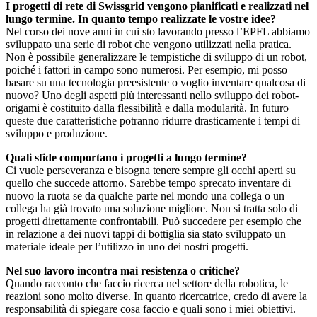
I progetti di rete di Swissgrid vengono pianificati e realizzati nel
lungo termine. In quanto tempo realizzate le vostre idee?
Nel corso dei nove anni in cui sto lavorando presso l’EPFL abbiamo
sviluppato una serie di robot che vengono utilizzati nella pratica.
Non è possibile generalizzare le tempistiche di sviluppo di un robot,
poiché i fattori in campo sono numerosi. Per esempio, mi posso
basare su una tecnologia preesistente o voglio inventare qualcosa di
nuovo? Uno degli aspetti più interessanti nello sviluppo dei robot-
origami è costituito dalla flessibilità e dalla modularità. In futuro
queste due caratteristiche potranno ridurre drasticamente i tempi di
sviluppo e produzione.
Quali sfide comportano i progetti a lungo termine?
Ci vuole perseveranza e bisogna tenere sempre gli occhi aperti su
quello che succede attorno. Sarebbe tempo sprecato inventare di
nuovo la ruota se da qualche parte nel mondo una collega o un
collega ha già trovato una soluzione migliore. Non si tratta solo di
progetti direttamente confrontabili. Può succedere per esempio che
in relazione a dei nuovi tappi di bottiglia sia stato sviluppato un
materiale ideale per l’utilizzo in uno dei nostri progetti.
Nel suo lavoro incontra mai resistenza o critiche?
Quando racconto che faccio ricerca nel settore della robotica, le
reazioni sono molto diverse. In quanto ricercatrice, credo di avere la
responsabilità di spiegare cosa faccio e quali sono i miei obiettivi.