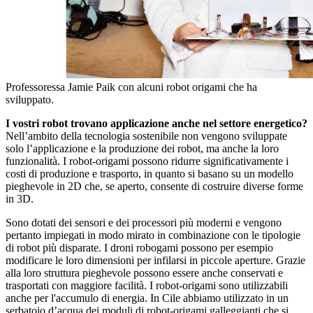
Professoressa Jamie Paik con alcuni robot origami che ha
sviluppato.
I vostri robot trovano applicazione anche nel settore energetico?
Nell’ambito della tecnologia sostenibile non vengono sviluppate
solo l’applicazione e la produzione dei robot, ma anche la loro
funzionalità. I robot-origami possono ridurre significativamente i
costi di produzione e trasporto, in quanto si basano su un modello
pieghevole in 2D che, se aperto, consente di costruire diverse forme
in 3D.
Sono dotati dei sensori e dei processori più moderni e vengono
pertanto impiegati in modo mirato in combinazione con le tipologie
di robot più disparate. I droni robogami possono per esempio
modificare le loro dimensioni per infilarsi in piccole aperture. Grazie
alla loro struttura pieghevole possono essere anche conservati e
trasportati con maggiore facilità. I robot-origami sono utilizzabili
anche per l'accumulo di energia. In Cile abbiamo utilizzato in un
serbatoio d’acqua dei moduli di robot-origami galleggianti che si