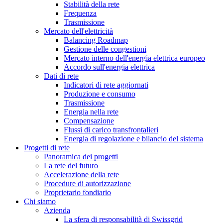
Stabilità della rete
Frequenza
Trasmissione
Mercato dell'elettricità
Balancing Roadmap
Gestione delle congestioni
Mercato interno dell'energia elettrica europeo
Accordo sull'energia elettrica
Dati di rete
Indicatori di rete aggiornati
Produzione e consumo
Trasmissione
Energia nella rete
Compensazione
Flussi di carico transfrontalieri
Energia di regolazione e bilancio del sistema
Progetti di rete
Panoramica dei progetti
La rete del futuro
Accelerazione della rete
Procedure di autorizzazione
Proprietario fondiario
Chi siamo
Azienda
La sfera di responsabilità di Swissgrid