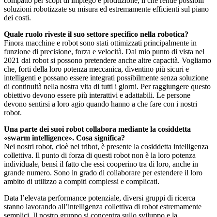
compatto per scopi di impiego e produzione, il che rende possibili
soluzioni robotizzate su misura ed estremamente efficienti sul piano
dei costi.
Quale ruolo riveste il suo settore specifico nella robotica?
Finora macchine e robot sono stati ottimizzati principalmente in
funzione di precisione, forza e velocità. Dal mio punto di vista nel
2021 dai robot si possono pretendere anche altre capacità. Vogliamo
che, forti della loro potenza meccanica, diventino più sicuri e
intelligenti e possano essere integrati possibilmente senza soluzione
di continuità nella nostra vita di tutti i giorni. Per raggiungere questo
obiettivo devono essere più interattivi e adattabili. Le persone
devono sentirsi a loro agio quando hanno a che fare con i nostri
robot.
Una parte dei suoi robot collabora mediante la cosiddetta
«swarm intelligence». Cosa significa?
Nei nostri robot, cioè nei tribot, è presente la cosiddetta intelligenza
collettiva. Il punto di forza di questi robot non è la loro potenza
individuale, bensì il fatto che essi cooperino tra di loro, anche in
grande numero. Sono in grado di collaborare per estendere il loro
ambito di utilizzo a compiti complessi e complicati.
Data l’elevata performance potenziale, diversi gruppi di ricerca
stanno lavorando all’intelligenza collettiva di robot estremamente
semplici. Il nostro gruppo si concentra sullo sviluppo e la