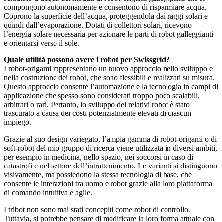
compongono autonomamente e consentono di risparmiare acqua.
Coprono la superficie dell’acqua, proteggendola dai raggi solari e
quindi dall’evaporazione. Dotati di collettori solari, ricevono
l’energia solare necessaria per azionare le parti di robot galleggianti
e orientarsi verso il sole.
Quale utilità possono avere i robot per Swissgrid?
I robot-origami rappresentano un nuovo approccio nello sviluppo e
nella costruzione dei robot, che sono flessibili e realizzati su misura.
Questo approccio consente l’automazione e la tecnologia in campi di
applicazione che spesso sono considerati troppo poco scalabili,
arbitrari o rari. Pertanto, lo sviluppo dei relativi robot è stato
trascurato a causa dei costi potenzialmente elevati di ciascun
impiego.
Grazie al suo design variegato, l’ampia gamma di robot-origami o di
soft-robot del mio gruppo di ricerca viene utilizzata in diversi ambiti,
per esempio in medicina, nello spazio, nei soccorsi in caso di
catastrofi e nel settore dell’intrattenimento. Le varianti si distinguono
visivamente, ma possiedono la stessa tecnologia di base, che
consente le interazioni tra uomo e robot grazie alla loro piattaforma
di comando intuitiva e agile.
I tribot non sono mai stati concepiti come robot di controllo.
Tuttavia, si potrebbe pensare di modificare la loro forma attuale con