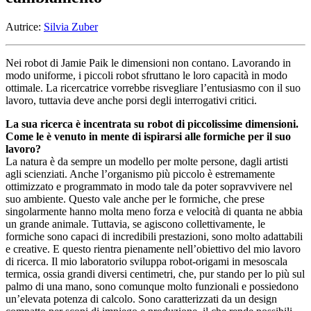
Autrice:
Silvia Zuber
Nei robot di Jamie Paik le dimensioni non contano. Lavorando in
modo uniforme, i piccoli robot sfruttano le loro capacità in modo
ottimale. La ricercatrice vorrebbe risvegliare l’entusiasmo con il suo
lavoro, tuttavia deve anche porsi degli interrogativi critici.
La sua ricerca è incentrata su robot di piccolissime dimensioni.
Come le è venuto in mente di ispirarsi alle formiche per il suo
lavoro?
La natura è da sempre un modello per molte persone, dagli artisti
agli scienziati. Anche l’organismo più piccolo è estremamente
ottimizzato e programmato in modo tale da poter sopravvivere nel
suo ambiente. Questo vale anche per le formiche, che prese
singolarmente hanno molta meno forza e velocità di quanta ne abbia
un grande animale. Tuttavia, se agiscono collettivamente, le
formiche sono capaci di incredibili prestazioni, sono molto adattabili
e creative. E questo rientra pienamente nell’obiettivo del mio lavoro
di ricerca. Il mio laboratorio sviluppa robot-origami in mesoscala
termica, ossia grandi diversi centimetri, che, pur stando per lo più sul
palmo di una mano, sono comunque molto funzionali e possiedono
un’elevata potenza di calcolo. Sono caratterizzati da un design