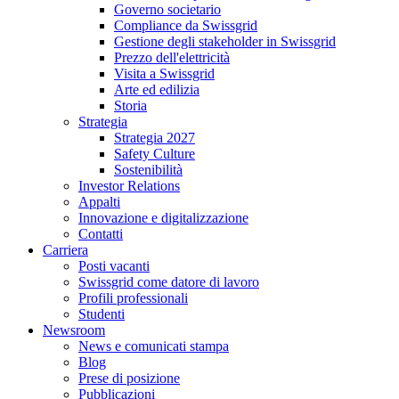
Governo societario
Compliance da Swissgrid
Gestione degli stakeholder in Swissgrid
Prezzo dell'elettricità
Visita a Swissgrid
Arte ed edilizia
Storia
Strategia
Strategia 2027
Safety Culture
Sostenibilità
Investor Relations
Appalti
Innovazione e digitalizzazione
Contatti
Carriera
Posti vacanti
Swissgrid come datore di lavoro
Profili professionali
Studenti
Newsroom
News e comunicati stampa
Blog
Prese di posizione
Pubblicazioni