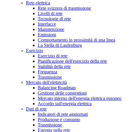
Rete elettrica
Rete svizzera di trasmissione
Livelli di rete
Tecnologie di rete
Interfacce
Manutenzione
Emissioni
Comportamento in prossimità di una linea
La Stella di Laufenburg
Esercizio
Esercizio di rete
Pianificazione dell'esercizio della rete
Stabilità della rete
Frequenza
Trasmissione
Mercato dell'elettricità
Balancing Roadmap
Gestione delle congestioni
Mercato interno dell'energia elettrica europeo
Accordo sull'energia elettrica
Dati di rete
Indicatori di rete aggiornati
Produzione e consumo
Trasmissione
Energia nella rete