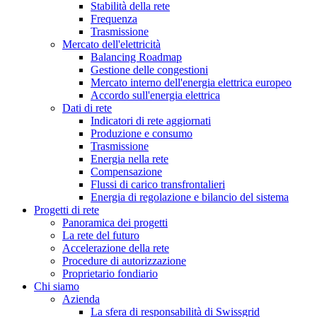
Stabilità della rete
Frequenza
Trasmissione
Mercato dell'elettricità
Balancing Roadmap
Gestione delle congestioni
Mercato interno dell'energia elettrica europeo
Accordo sull'energia elettrica
Dati di rete
Indicatori di rete aggiornati
Produzione e consumo
Trasmissione
Energia nella rete
Compensazione
Flussi di carico transfrontalieri
Energia di regolazione e bilancio del sistema
Progetti di rete
Panoramica dei progetti
La rete del futuro
Accelerazione della rete
Procedure di autorizzazione
Proprietario fondiario
Chi siamo
Azienda
La sfera di responsabilità di Swissgrid