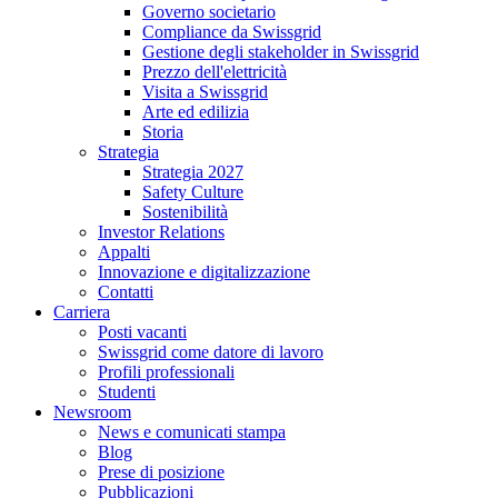
Governo societario
Compliance da Swissgrid
Gestione degli stakeholder in Swissgrid
Prezzo dell'elettricità
Visita a Swissgrid
Arte ed edilizia
Storia
Strategia
Strategia 2027
Safety Culture
Sostenibilità
Investor Relations
Appalti
Innovazione e digitalizzazione
Contatti
Carriera
Posti vacanti
Swissgrid come datore di lavoro
Profili professionali
Studenti
Newsroom
News e comunicati stampa
Blog
Prese di posizione
Pubblicazioni