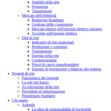
Stabilità della rete
Frequenza
Trasmissione
Mercato dell'elettricità
Balancing Roadmap
Gestione delle congestioni
Mercato interno dell'energia elettrica europeo
Accordo sull'energia elettrica
Dati di rete
Indicatori di rete aggiornati
Produzione e consumo
Trasmissione
Energia nella rete
Compensazione
Flussi di carico transfrontalieri
Energia di regolazione e bilancio del sistema
Progetti di rete
Panoramica dei progetti
La rete del futuro
Accelerazione della rete
Procedure di autorizzazione
Proprietario fondiario
Chi siamo
Azienda
La sfera di responsabilità di Swissgrid