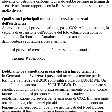
rilevante di petrolio e carbone. Qui si dovrebbe pensare in termini di
scenari: nel futuro rapporto con la Russia sembrano possibili scenari
molto diversi.
Quali sono i principali motori dei prezzi sui mercati
dell'elettricità?
A breve termine, i prezzi di carbone, gas e CO2. A lungo termine, la
velocità di espansione dell'eolico e del fotovoltaico così come lo
sviluppo della domanda. Attualmente il mercato è dominato
dall'incertezza sui fattori a breve termine.
«I prezzi sul mercato dei futures sono aumentati.»
Thomas Weber, Axpo
Dobbiamo ora aspettarci prezzi elevati a lungo termine?
In Germania e in Svizzera, i prezzi sul mercato a termine per le
forniture tra il 2025 e il 2030 sono saliti a oltre 80 EUR/MWh. Un
anno fa, erano ancora sotto i 50 EUR/MWh. Da oggi, il mercato si
aspetta quindi un livello di prezzi permanentemente più alto. Come
fattore strutturale, si possono citare qui le aspettative di una
regolamentazione più severa per le emissioni di CO2. È interessante
notare, tuttavia, che i prezzi più alti a lungo termine non sono un
fenomeno paneuropeo. In Spagna e nei mercati del Nord Europa,
per esempio, il livello di prezzo a lungo termine dovrebbe essere