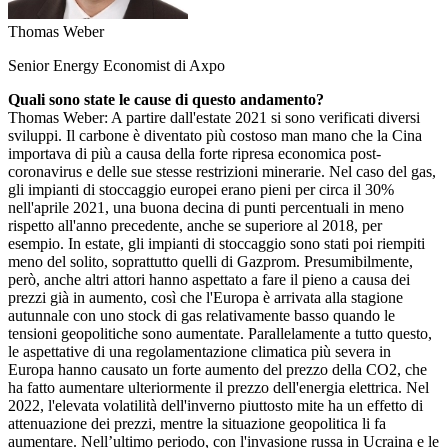
Thomas Weber
Senior Energy Economist di Axpo
Quali sono state le cause di questo andamento?
Thomas Weber: A partire dall'estate 2021 si sono verificati diversi
sviluppi. Il carbone è diventato più costoso man mano che la Cina
importava di più a causa della forte ripresa economica post-
coronavirus e delle sue stesse restrizioni minerarie. Nel caso del gas,
gli impianti di stoccaggio europei erano pieni per circa il 30%
nell'aprile 2021, una buona decina di punti percentuali in meno
rispetto all'anno precedente, anche se superiore al 2018, per
esempio. In estate, gli impianti di stoccaggio sono stati poi riempiti
meno del solito, soprattutto quelli di Gazprom. Presumibilmente,
però, anche altri attori hanno aspettato a fare il pieno a causa dei
prezzi già in aumento, così che l'Europa è arrivata alla stagione
autunnale con uno stock di gas relativamente basso quando le
tensioni geopolitiche sono aumentate. Parallelamente a tutto questo,
le aspettative di una regolamentazione climatica più severa in
Europa hanno causato un forte aumento del prezzo della CO2, che
ha fatto aumentare ulteriormente il prezzo dell'energia elettrica. Nel
2022, l'elevata volatilità dell'inverno piuttosto mite ha un effetto di
attenuazione dei prezzi, mentre la situazione geopolitica li fa
aumentare. Nell’ultimo periodo, con l'invasione russa in Ucraina e le