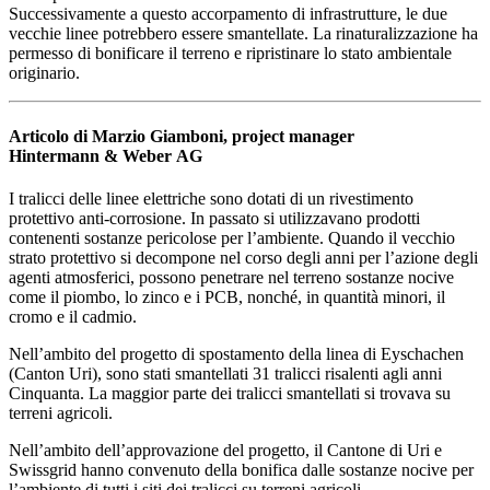
Successivamente a questo accorpamento di infrastrutture, le due
vecchie linee potrebbero essere smantellate. La rinaturalizzazione ha
permesso di bonificare il terreno e ripristinare lo stato ambientale
originario.
Articolo di Marzio Giamboni, project manager
Hintermann & Weber AG
I tralicci delle linee elettriche sono dotati di un rivestimento
protettivo anti-corrosione. In passato si utilizzavano prodotti
contenenti sostanze pericolose per l’ambiente. Quando il vecchio
strato protettivo si decompone nel corso degli anni per l’azione degli
agenti atmosferici, possono penetrare nel terreno sostanze nocive
come il piombo, lo zinco e i PCB, nonché, in quantità minori, il
cromo e il cadmio.
Nell’ambito del progetto di spostamento della linea di Eyschachen
(Canton Uri), sono stati smantellati 31 tralicci risalenti agli anni
Cinquanta. La maggior parte dei tralicci smantellati si trovava su
terreni agricoli.
Nell’ambito dell’approvazione del progetto, il Cantone di Uri e
Swissgrid hanno convenuto della bonifica dalle sostanze nocive per
l’ambiente di tutti i siti dei tralicci su terreni agricoli,