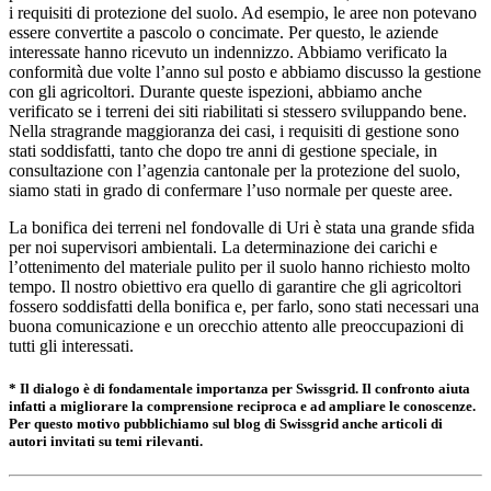
i requisiti di protezione del suolo. Ad esempio, le aree non potevano
essere convertite a pascolo o concimate. Per questo, le aziende
interessate hanno ricevuto un indennizzo. Abbiamo verificato la
conformità due volte l’anno sul posto e abbiamo discusso la gestione
con gli agricoltori. Durante queste ispezioni, abbiamo anche
verificato se i terreni dei siti riabilitati si stessero sviluppando bene.
Nella stragrande maggioranza dei casi, i requisiti di gestione sono
stati soddisfatti, tanto che dopo tre anni di gestione speciale, in
consultazione con l’agenzia cantonale per la protezione del suolo,
siamo stati in grado di confermare l’uso normale per queste aree.
La bonifica dei terreni nel fondovalle di Uri è stata una grande sfida
per noi supervisori ambientali. La determinazione dei carichi e
l’ottenimento del materiale pulito per il suolo hanno richiesto molto
tempo. Il nostro obiettivo era quello di garantire che gli agricoltori
fossero soddisfatti della bonifica e, per farlo, sono stati necessari una
buona comunicazione e un orecchio attento alle preoccupazioni di
tutti gli interessati.
* Il dialogo è di fondamentale importanza per Swissgrid. Il confronto aiuta
infatti a migliorare la comprensione reciproca e ad ampliare le conoscenze.
Per questo motivo pubblichiamo sul blog di Swissgrid anche articoli di
autori invitati su temi rilevanti.