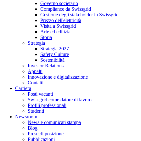
Governo societario
Compliance da Swissgrid
Gestione degli stakeholder in Swissgrid
Prezzo dell'elettricità
Visita a Swissgrid
Arte ed edilizia
Storia
Strategia
Strategia 2027
Safety Culture
Sostenibilità
Investor Relations
Appalti
Innovazione e digitalizzazione
Contatti
Carriera
Posti vacanti
Swissgrid come datore di lavoro
Profili professionali
Studenti
Newsroom
News e comunicati stampa
Blog
Prese di posizione
Pubblicazioni