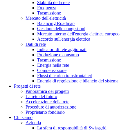
Stabilità della rete
Frequenza
Trasmissione
Mercato dell'elettricità
Balancing Roadmap
Gestione delle congestioni
Mercato interno dell'energia elettrica europeo
Accordo sull'energia elettrica
Dati di rete
Indicatori di rete aggiornati
Produzione e consumo
Trasmissione
Energia nella rete
Compensazione
Flussi di carico transfrontalieri
Energia di regolazione e bilancio del sistema
Progetti di rete
Panoramica dei progetti
La rete del futuro
Accelerazione della rete
Procedure di autorizzazione
Proprietario fondiario
Chi siamo
Azienda
La sfera di responsabilità di Swissgrid