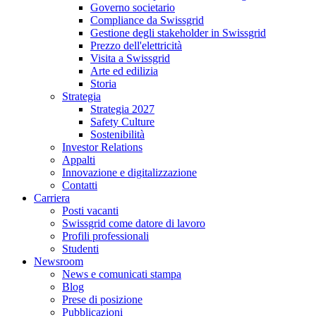
Governo societario
Compliance da Swissgrid
Gestione degli stakeholder in Swissgrid
Prezzo dell'elettricità
Visita a Swissgrid
Arte ed edilizia
Storia
Strategia
Strategia 2027
Safety Culture
Sostenibilità
Investor Relations
Appalti
Innovazione e digitalizzazione
Contatti
Carriera
Posti vacanti
Swissgrid come datore di lavoro
Profili professionali
Studenti
Newsroom
News e comunicati stampa
Blog
Prese di posizione
Pubblicazioni