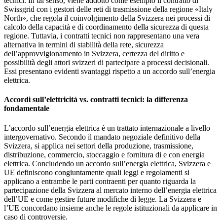
tecnici. In tal senso, viene addotto come esempio il contratto di
Swissgrid con i gestori delle reti di trasmissione della regione «Italy
North», che regola il coinvolgimento della Svizzera nei processi di
calcolo della capacità e di coordinamento della sicurezza di questa
regione. Tuttavia, i contratti tecnici non rappresentano una vera
alternativa in termini di stabilità della rete, sicurezza
dell’approvvigionamento in Svizzera, certezza del diritto e
possibilità degli attori svizzeri di partecipare a processi decisionali.
Essi presentano evidenti svantaggi rispetto a un accordo sull’energia
elettrica.
Accordi sull’elettricità vs. contratti tecnici: la differenza
fondamentale
L’accordo sull’energia elettrica è un trattato internazionale a livello
intergovernativo. Secondo il mandato negoziale definitivo della
Svizzera, si applica nei settori della produzione, trasmissione,
distribuzione, commercio, stoccaggio e fornitura di e con energia
elettrica. Concludendo un accordo sull’energia elettrica, Svizzera e
UE definiscono congiuntamente quali leggi e regolamenti si
applicano a entrambe le parti contraenti per quanto riguarda la
partecipazione della Svizzera al mercato interno dell’energia elettrica
dell’UE e come gestire future modifiche di legge. La Svizzera e
l’UE concordano insieme anche le regole istituzionali da applicare in
caso di controversie.