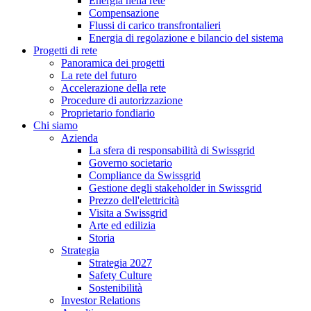
Energia nella rete
Compensazione
Flussi di carico transfrontalieri
Energia di regolazione e bilancio del sistema
Progetti di rete
Panoramica dei progetti
La rete del futuro
Accelerazione della rete
Procedure di autorizzazione
Proprietario fondiario
Chi siamo
Azienda
La sfera di responsabilità di Swissgrid
Governo societario
Compliance da Swissgrid
Gestione degli stakeholder in Swissgrid
Prezzo dell'elettricità
Visita a Swissgrid
Arte ed edilizia
Storia
Strategia
Strategia 2027
Safety Culture
Sostenibilità
Investor Relations