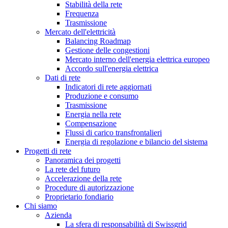
Stabilità della rete
Frequenza
Trasmissione
Mercato dell'elettricità
Balancing Roadmap
Gestione delle congestioni
Mercato interno dell'energia elettrica europeo
Accordo sull'energia elettrica
Dati di rete
Indicatori di rete aggiornati
Produzione e consumo
Trasmissione
Energia nella rete
Compensazione
Flussi di carico transfrontalieri
Energia di regolazione e bilancio del sistema
Progetti di rete
Panoramica dei progetti
La rete del futuro
Accelerazione della rete
Procedure di autorizzazione
Proprietario fondiario
Chi siamo
Azienda
La sfera di responsabilità di Swissgrid