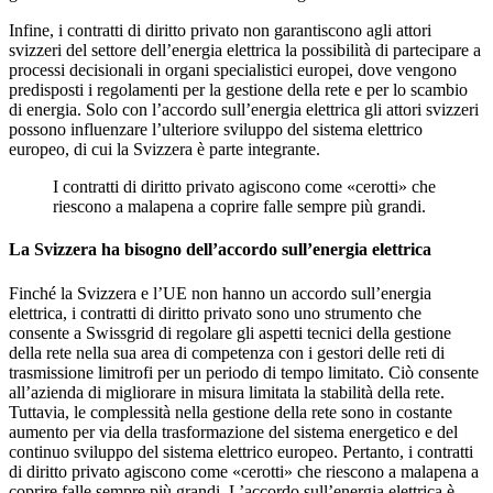
Infine, i contratti di diritto privato non garantiscono agli attori
svizzeri del settore dell’energia elettrica la possibilità di partecipare a
processi decisionali in organi specialistici europei, dove vengono
predisposti i regolamenti per la gestione della rete e per lo scambio
di energia. Solo con l’accordo sull’energia elettrica gli attori svizzeri
possono influenzare l’ulteriore sviluppo del sistema elettrico
europeo, di cui la Svizzera è parte integrante.
I contratti di diritto privato agiscono come «cerotti» che
riescono a malapena a coprire falle sempre più grandi.
La Svizzera ha bisogno dell’accordo sull’energia elettrica
Finché la Svizzera e l’UE non hanno un accordo sull’energia
elettrica, i contratti di diritto privato sono uno strumento che
consente a Swissgrid di regolare gli aspetti tecnici della gestione
della rete nella sua area di competenza con i gestori delle reti di
trasmissione limitrofi per un periodo di tempo limitato. Ciò consente
all’azienda di migliorare in misura limitata la stabilità della rete.
Tuttavia, le complessità nella gestione della rete sono in costante
aumento per via della trasformazione del sistema energetico e del
continuo sviluppo del sistema elettrico europeo. Pertanto, i contratti
di diritto privato agiscono come «cerotti» che riescono a malapena a
coprire falle sempre più grandi. L’accordo sull’energia elettrica è