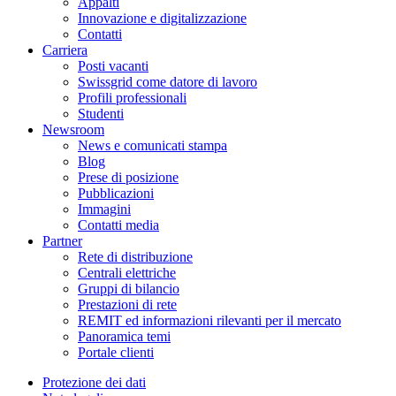
Appalti
Innovazione e digitalizzazione
Contatti
Carriera
Posti vacanti
Swissgrid come datore di lavoro
Profili professionali
Studenti
Newsroom
News e comunicati stampa
Blog
Prese di posizione
Pubblicazioni
Immagini
Contatti media
Partner
Rete di distribuzione
Centrali elettriche
Gruppi di bilancio
Prestazioni di rete
REMIT ed informazioni rilevanti per il mercato
Panoramica temi
Portale clienti
Protezione dei dati