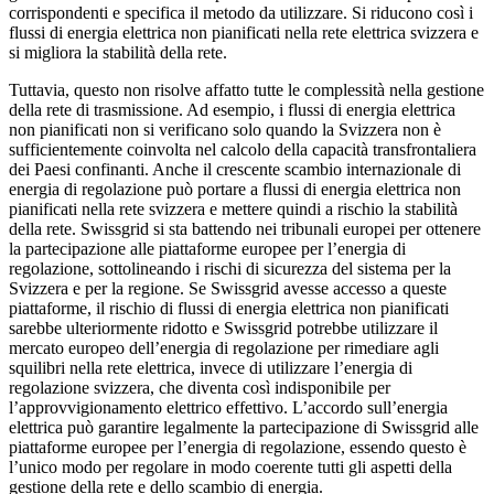
corrispondenti e specifica il metodo da utilizzare. Si riducono così i
flussi di energia elettrica non pianificati nella rete elettrica svizzera e
si migliora la stabilità della rete.
Tuttavia, questo non risolve affatto tutte le complessità nella gestione
della rete di trasmissione. Ad esempio, i flussi di energia elettrica
non pianificati non si verificano solo quando la Svizzera non è
sufficientemente coinvolta nel calcolo della capacità transfrontaliera
dei Paesi confinanti. Anche il crescente scambio internazionale di
energia di regolazione può portare a flussi di energia elettrica non
pianificati nella rete svizzera e mettere quindi a rischio la stabilità
della rete. Swissgrid si sta battendo nei tribunali europei per ottenere
la partecipazione alle piattaforme europee per l’energia di
regolazione, sottolineando i rischi di sicurezza del sistema per la
Svizzera e per la regione. Se Swissgrid avesse accesso a queste
piattaforme, il rischio di flussi di energia elettrica non pianificati
sarebbe ulteriormente ridotto e Swissgrid potrebbe utilizzare il
mercato europeo dell’energia di regolazione per rimediare agli
squilibri nella rete elettrica, invece di utilizzare l’energia di
regolazione svizzera, che diventa così indisponibile per
l’approvvigionamento elettrico effettivo. L’accordo sull’energia
elettrica può garantire legalmente la partecipazione di Swissgrid alle
piattaforme europee per l’energia di regolazione, essendo questo è
l’unico modo per regolare in modo coerente tutti gli aspetti della
gestione della rete e dello scambio di energia.