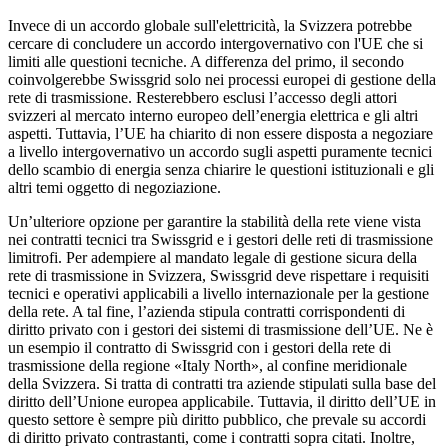
Invece di un accordo globale sull'elettricità, la Svizzera potrebbe
cercare di concludere un accordo intergovernativo con l'UE che si
limiti alle questioni tecniche. A differenza del primo, il secondo
coinvolgerebbe Swissgrid solo nei processi europei di gestione della
rete di trasmissione. Resterebbero esclusi l’accesso degli attori
svizzeri al mercato interno europeo dell’energia elettrica e gli altri
aspetti. Tuttavia, l’UE ha chiarito di non essere disposta a negoziare
a livello intergovernativo un accordo sugli aspetti puramente tecnici
dello scambio di energia senza chiarire le questioni istituzionali e gli
altri temi oggetto di negoziazione.
Un’ulteriore opzione per garantire la stabilità della rete viene vista
nei contratti tecnici tra Swissgrid e i gestori delle reti di trasmissione
limitrofi. Per adempiere al mandato legale di gestione sicura della
rete di trasmissione in Svizzera, Swissgrid deve rispettare i requisiti
tecnici e operativi applicabili a livello internazionale per la gestione
della rete. A tal fine, l’azienda stipula contratti corrispondenti di
diritto privato con i gestori dei sistemi di trasmissione dell’UE. Ne è
un esempio il contratto di Swissgrid con i gestori della rete di
trasmissione della regione «Italy North», al confine meridionale
della Svizzera. Si tratta di contratti tra aziende stipulati sulla base del
diritto dell’Unione europea applicabile. Tuttavia, il diritto dell’UE in
questo settore è sempre più diritto pubblico, che prevale su accordi
di diritto privato contrastanti, come i contratti sopra citati. Inoltre,