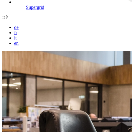
Supergrid
it
de
fr
it
en