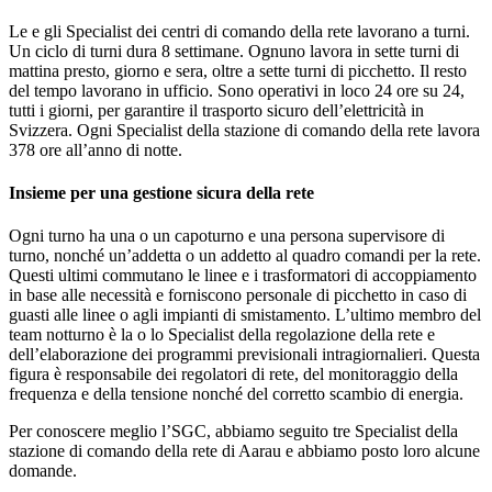
Le e gli Specialist dei centri di comando della rete lavorano a turni.
Un ciclo di turni dura 8 settimane. Ognuno lavora in sette turni di
mattina presto, giorno e sera, oltre a sette turni di picchetto. Il resto
del tempo lavorano in ufficio. Sono operativi in loco 24 ore su 24,
tutti i giorni, per garantire il trasporto sicuro dell’elettricità in
Svizzera. Ogni Specialist della stazione di comando della rete lavora
378 ore all’anno di notte.
Insieme per una gestione sicura della rete
Ogni turno ha una o un capoturno e una persona supervisore di
turno, nonché un’addetta o un addetto al quadro comandi per la rete.
Questi ultimi commutano le linee e i trasformatori di accoppiamento
in base alle necessità e forniscono personale di picchetto in caso di
guasti alle linee o agli impianti di smistamento. L’ultimo membro del
team notturno è la o lo Specialist della regolazione della rete e
dell’elaborazione dei programmi previsionali intragiornalieri. Questa
figura è responsabile dei regolatori di rete, del monitoraggio della
frequenza e della tensione nonché del corretto scambio di energia.
Per conoscere meglio l’SGC, abbiamo seguito tre Specialist della
stazione di comando della rete di Aarau e abbiamo posto loro alcune
domande.