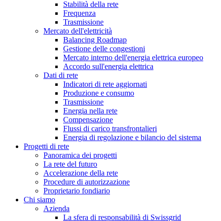
Stabilità della rete
Frequenza
Trasmissione
Mercato dell'elettricità
Balancing Roadmap
Gestione delle congestioni
Mercato interno dell'energia elettrica europeo
Accordo sull'energia elettrica
Dati di rete
Indicatori di rete aggiornati
Produzione e consumo
Trasmissione
Energia nella rete
Compensazione
Flussi di carico transfrontalieri
Energia di regolazione e bilancio del sistema
Progetti di rete
Panoramica dei progetti
La rete del futuro
Accelerazione della rete
Procedure di autorizzazione
Proprietario fondiario
Chi siamo
Azienda
La sfera di responsabilità di Swissgrid