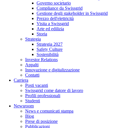
Governo societario
Compliance da Swissgrid
Gestione degli stakeholder in Swissgrid
Prezzo dell'elettricità
Visita a Swissgrid
Arte ed edilizia
Storia
Strategia
Strategia 2027
Safety Culture
Sostenibilità
Investor Relations
Appalti
Innovazione e digitalizzazione
Contatti
Carriera
Posti vacanti
Swissgrid come datore di lavoro
Profili professionali
Studenti
Newsroom
News e comunicati stampa
Blog
Prese di posizione
Pubblicazioni