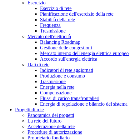
Esercizio
Esercizio di rete
Pianificazione dell'esercizio della rete
Stabilità della rete
Frequenza
Trasmissione
Mercato dell'elettricità
Balancing Roadmap
Gestione delle congestioni
Mercato interno dell'energia elettrica europeo
Accordo sull'energia elettrica
Dati di rete
Indicatori di rete aggiornati
Produzione e consumo
Trasmissione
Energia nella rete
Compensazione
Flussi di carico transfrontalieri
Energia di regolazione e bilancio del sistema
Progetti di rete
Panoramica dei progetti
La rete del futuro
Accelerazione della rete
Procedure di autorizzazione
Proprietario fondiario