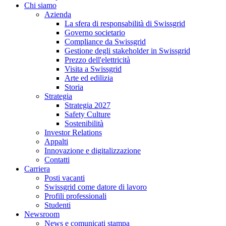
Chi siamo
Azienda
La sfera di responsabilità di Swissgrid
Governo societario
Compliance da Swissgrid
Gestione degli stakeholder in Swissgrid
Prezzo dell'elettricità
Visita a Swissgrid
Arte ed edilizia
Storia
Strategia
Strategia 2027
Safety Culture
Sostenibilità
Investor Relations
Appalti
Innovazione e digitalizzazione
Contatti
Carriera
Posti vacanti
Swissgrid come datore di lavoro
Profili professionali
Studenti
Newsroom
News e comunicati stampa