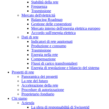
Stabilità della rete
Frequenza
Trasmissione
Mercato dell'elettricità
Balancing Roadmap
Gestione delle congestioni
Mercato interno dell'energia elettrica europeo
Accordo sull'energia elettrica
Dati di rete
Indicatori di rete aggiornati
Produzione e consumo
Trasmissione
Energia nella rete
Compensazione
Flussi di carico transfrontalieri
Energia di regolazione e bilancio del sistema
Progetti di rete
Panoramica dei progetti
La rete del futuro
Accelerazione della rete
Procedure di autorizzazione
Proprietario fondiario
Chi siamo
Azienda
La sfera di responsabilità di Swissgrid