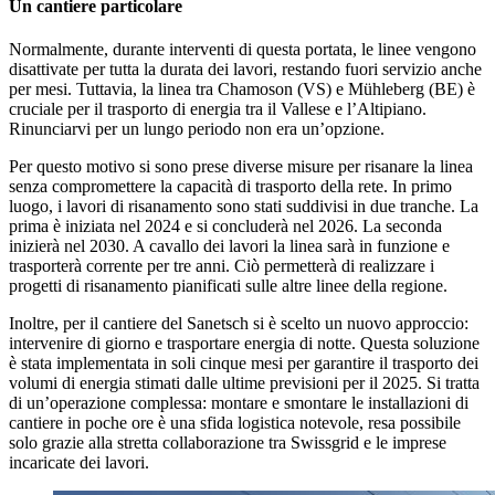
Un cantiere particolare
Normalmente, durante interventi di questa portata, le linee vengono
disattivate per tutta la durata dei lavori, restando fuori servizio anche
per mesi. Tuttavia, la linea tra Chamoson (VS) e Mühleberg (BE) è
cruciale per il trasporto di energia tra il Vallese e l’Altipiano.
Rinunciarvi per un lungo periodo non era un’opzione.
Per questo motivo si sono prese diverse misure per risanare la linea
senza compromettere la capacità di trasporto della rete. In primo
luogo, i lavori di risanamento sono stati suddivisi in due tranche. La
prima è iniziata nel 2024 e si concluderà nel 2026. La seconda
inizierà nel 2030. A cavallo dei lavori la linea sarà in funzione e
trasporterà corrente per tre anni. Ciò permetterà di realizzare i
progetti di risanamento pianificati sulle altre linee della regione.
Inoltre, per il cantiere del Sanetsch si è scelto un nuovo approccio:
intervenire di giorno e trasportare energia di notte. Questa soluzione
è stata implementata in soli cinque mesi per garantire il trasporto dei
volumi di energia stimati dalle ultime previsioni per il 2025. Si tratta
di un’operazione complessa: montare e smontare le installazioni di
cantiere in poche ore è una sfida logistica notevole, resa possibile
solo grazie alla stretta collaborazione tra Swissgrid e le imprese
incaricate dei lavori.