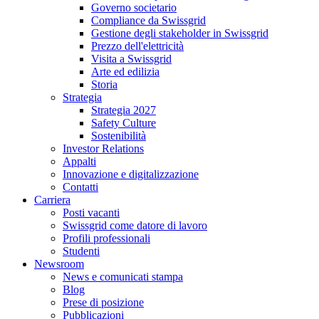
Governo societario
Compliance da Swissgrid
Gestione degli stakeholder in Swissgrid
Prezzo dell'elettricità
Visita a Swissgrid
Arte ed edilizia
Storia
Strategia
Strategia 2027
Safety Culture
Sostenibilità
Investor Relations
Appalti
Innovazione e digitalizzazione
Contatti
Carriera
Posti vacanti
Swissgrid come datore di lavoro
Profili professionali
Studenti
Newsroom
News e comunicati stampa
Blog
Prese di posizione
Pubblicazioni