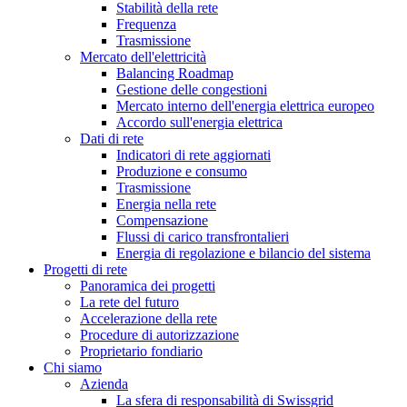
Stabilità della rete
Frequenza
Trasmissione
Mercato dell'elettricità
Balancing Roadmap
Gestione delle congestioni
Mercato interno dell'energia elettrica europeo
Accordo sull'energia elettrica
Dati di rete
Indicatori di rete aggiornati
Produzione e consumo
Trasmissione
Energia nella rete
Compensazione
Flussi di carico transfrontalieri
Energia di regolazione e bilancio del sistema
Progetti di rete
Panoramica dei progetti
La rete del futuro
Accelerazione della rete
Procedure di autorizzazione
Proprietario fondiario
Chi siamo
Azienda
La sfera di responsabilità di Swissgrid