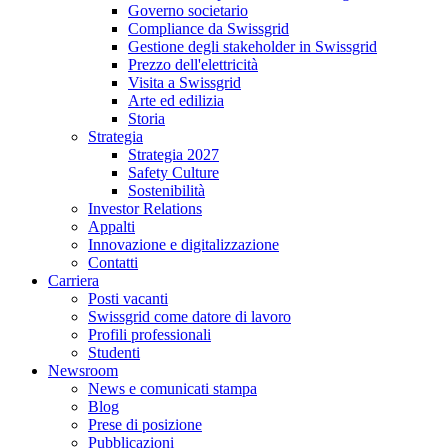
Governo societario
Compliance da Swissgrid
Gestione degli stakeholder in Swissgrid
Prezzo dell'elettricità
Visita a Swissgrid
Arte ed edilizia
Storia
Strategia
Strategia 2027
Safety Culture
Sostenibilità
Investor Relations
Appalti
Innovazione e digitalizzazione
Contatti
Carriera
Posti vacanti
Swissgrid come datore di lavoro
Profili professionali
Studenti
Newsroom
News e comunicati stampa
Blog
Prese di posizione
Pubblicazioni