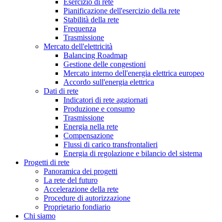
Esercizio di rete
Pianificazione dell'esercizio della rete
Stabilità della rete
Frequenza
Trasmissione
Mercato dell'elettricità
Balancing Roadmap
Gestione delle congestioni
Mercato interno dell'energia elettrica europeo
Accordo sull'energia elettrica
Dati di rete
Indicatori di rete aggiornati
Produzione e consumo
Trasmissione
Energia nella rete
Compensazione
Flussi di carico transfrontalieri
Energia di regolazione e bilancio del sistema
Progetti di rete
Panoramica dei progetti
La rete del futuro
Accelerazione della rete
Procedure di autorizzazione
Proprietario fondiario
Chi siamo