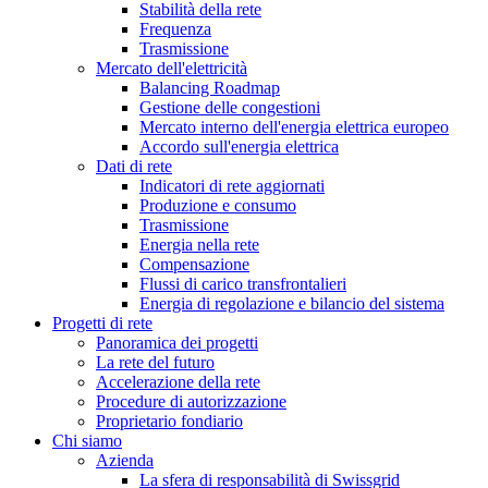
Stabilità della rete
Frequenza
Trasmissione
Mercato dell'elettricità
Balancing Roadmap
Gestione delle congestioni
Mercato interno dell'energia elettrica europeo
Accordo sull'energia elettrica
Dati di rete
Indicatori di rete aggiornati
Produzione e consumo
Trasmissione
Energia nella rete
Compensazione
Flussi di carico transfrontalieri
Energia di regolazione e bilancio del sistema
Progetti di rete
Panoramica dei progetti
La rete del futuro
Accelerazione della rete
Procedure di autorizzazione
Proprietario fondiario
Chi siamo
Azienda
La sfera di responsabilità di Swissgrid