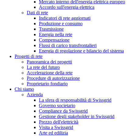
Mercato interno dell'energia elettrica europeo
Accordo sull'energia elettrica
Dati di rete
Indicatori di rete aggiornati
Produzione e consumo
Trasmissione
Energia nella rete
Compensazione
Flussi di carico transfrontalieri
Energia di regolazione e bilancio del sistema
Progetti di rete
Panoramica dei progetti
La rete del futuro
Accelerazione della rete
Procedure di autorizzazione
Proprietario fondiario
Chi siamo
Azienda
La sfera di responsabilità di Swissgrid
Governo societario
Compliance da Swissgrid
Gestione degli stakeholder in Swissgrid
Prezzo dell'elettricità
Visita a Swissgrid
Arte ed edilizia