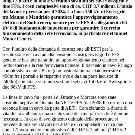
lungo 2.8 km e in totale verranno sostituiti sei cavi Swissgrid e
due FFS. I costi complessivi sono di ca. CHF 8.7 milioni. L’inizio
dei lavori è previsto per il 2024. La linea 150 kV di Swissgrid
tra Manno e Mendrisio garantisce l’approvvigionamento
elettrico del Sottoceneri, mentre per le FFS il collegamento 66
kV è di fondamentale importanza per garantire il corretto
funzionamento della rete ferroviaria, in particolare nel tunnel
Monte Ceneri.
Con l’inoltro della domanda di costruzione all’ESTI per la
sostituzione dei cavi ad alta tensione lacustri, Swissgrid e FFS
gettano le basi per garantire un approvvigionamento elettrico nel
Sottoceneri e alla rete ferroviaria ticinese. Il tracciato in cavo è lungo
complessivamente 2.8 km (composto da un tracciato terrestre di
400m fra i portali e le rispettive rive e da una parte lacustre di
2400m) e in totale verranno sostituiti sei cavi 150 kV di Swissgrid e
due 66kV di FFS.
Le linee in cavo fra i portali di Brusino e Morcote sono state
costruite negli anni Ottanta da AET e FFS (nel 2008 fu costruita una
seconda linea in cavo da parte di AET). Considerando la durata di
vita di circa 40 anni, una sostituzione dei cavi più vecchi è dunque
necessaria. In caso di svolgimento ottimale della procedura si
prevede di iniziare i lavori nel 2024 e di completarli in circa due
anni. L’investimento complessivo è di CHF 8.7 milioni (CHF 6.3