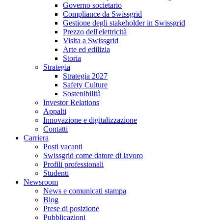
Governo societario
Compliance da Swissgrid
Gestione degli stakeholder in Swissgrid
Prezzo dell'elettricità
Visita a Swissgrid
Arte ed edilizia
Storia
Strategia
Strategia 2027
Safety Culture
Sostenibilità
Investor Relations
Appalti
Innovazione e digitalizzazione
Contatti
Carriera
Posti vacanti
Swissgrid come datore di lavoro
Profili professionali
Studenti
Newsroom
News e comunicati stampa
Blog
Prese di posizione
Pubblicazioni