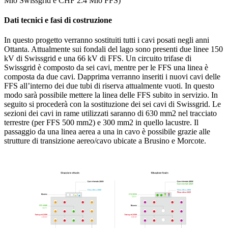
Mio Swissgrid e CHF 2.4 Mio FFS)
Dati tecnici e fasi di costruzione
In questo progetto verranno sostituiti tutti i cavi posati negli anni
Ottanta. Attualmente sui fondali del lago sono presenti due linee 150
kV di Swissgrid e una 66 kV di FFS. Un circuito trifase di
Swissgrid è composto da sei cavi, mentre per le FFS una linea è
composta da due cavi. Dapprima verranno inseriti i nuovi cavi delle
FFS all’interno dei due tubi di riserva attualmente vuoti. In questo
modo sarà possibile mettere la linea delle FFS subito in servizio. In
seguito si procederà con la sostituzione dei sei cavi di Swissgrid. Le
sezioni dei cavi in rame utilizzati saranno di 630 mm2 nel tracciato
terrestre (per FFS 500 mm2) e 300 mm2 in quello lacustre. Il
passaggio da una linea aerea a una in cavo è possibile grazie alle
strutture di transizione aereo/cavo ubicate a Brusino e Morcote.