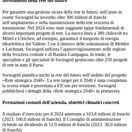
Investimenti nella rete del futuro
Per garantire una gestione sicura della rete in futuro, nell’anno in
esame Swissgrid ha investito oltre 300 milioni di franchi
nell’ampliamento e nella manutenzione della rete svizzera di
trasmissione. Nel 2024 sono state raggiunte tappe fondamentali di
diversi importanti progetti di rete. La nuova linea a 380 chilovolt tra
Mörel e Ulrichen, ad esempio, garantisce il trasporto di energia
idroelettrica dal Vallese. Con il rinnovo delle sottostazioni di Mettlen
e Lachmatt, Swissgrid rafforza l’approvvigionamento nelle regioni
della Svizzera centrale e di Basilea Campagna. In totale, le
specialiste e gli specialisti di Swissgrid gestiscono oltre 250 progetti
di rete in tutto il Paese.
Swissgrid pianifica anche la rete del futuro nell’ambito del progetto
«Rete strategica 2040». La rete target per il 2040 è stata completata
la scorsa estate e presentata a ElCom per revisione. Swissgrid
pubblicherà i dettagli della «Rete strategica 2040» in primavera.
Prestazioni costanti dell’azienda, obiettivi climatici concreti
Il risultato d’esercizio per il 2024 ammonta a 103,8 milioni di franchi
(2023: 100,0 milioni di franchi). Il Consiglio di amministrazione
richiede un dividendo di 51,9 milioni di franchi (2023: 30,0 milioni
di franchi).