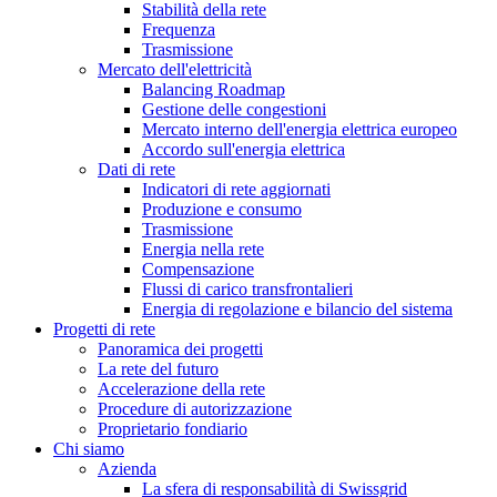
Stabilità della rete
Frequenza
Trasmissione
Mercato dell'elettricità
Balancing Roadmap
Gestione delle congestioni
Mercato interno dell'energia elettrica europeo
Accordo sull'energia elettrica
Dati di rete
Indicatori di rete aggiornati
Produzione e consumo
Trasmissione
Energia nella rete
Compensazione
Flussi di carico transfrontalieri
Energia di regolazione e bilancio del sistema
Progetti di rete
Panoramica dei progetti
La rete del futuro
Accelerazione della rete
Procedure di autorizzazione
Proprietario fondiario
Chi siamo
Azienda
La sfera di responsabilità di Swissgrid