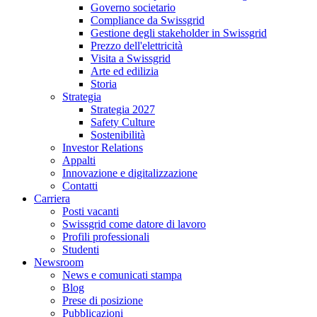
Governo societario
Compliance da Swissgrid
Gestione degli stakeholder in Swissgrid
Prezzo dell'elettricità
Visita a Swissgrid
Arte ed edilizia
Storia
Strategia
Strategia 2027
Safety Culture
Sostenibilità
Investor Relations
Appalti
Innovazione e digitalizzazione
Contatti
Carriera
Posti vacanti
Swissgrid come datore di lavoro
Profili professionali
Studenti
Newsroom
News e comunicati stampa
Blog
Prese di posizione
Pubblicazioni