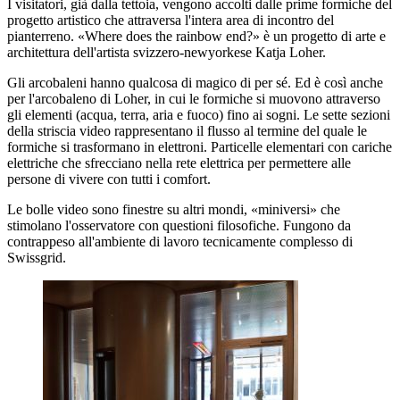
I visitatori, già dalla tettoia, vengono accolti dalle prime formiche del
progetto artistico che attraversa l'intera area di incontro del
pianterreno. «Where does the rainbow end?» è un progetto di arte e
architettura dell'artista svizzero-newyorkese Katja Loher.
Gli arcobaleni hanno qualcosa di magico di per sé. Ed è così anche
per l'arcobaleno di Loher, in cui le formiche si muovono attraverso
gli elementi (acqua, terra, aria e fuoco) fino ai sogni. Le sette sezioni
della striscia video rappresentano il flusso al termine del quale le
formiche si trasformano in elettroni. Particelle elementari con cariche
elettriche che sfrecciano nella rete elettrica per permettere alle
persone di vivere con tutti i comfort.
Le bolle video sono finestre su altri mondi, «miniversi» che
stimolano l'osservatore con questioni filosofiche. Fungono da
contrappeso all'ambiente di lavoro tecnicamente complesso di
Swissgrid.