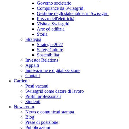
Governo societario
Compliance da Swissgrid
Gestione degli stakeholder in Swissgrid
Prezzo dell'elettricità
Visita a Swissgrid
Arte ed edilizia
Storia
Strategia
Strategia 2027
Safety Culture
Sostenibilità
Investor Relations
Appalti
Innovazione e digitalizzazione
Contatti
Carriera
Posti vacanti
Swissgrid come datore di lavoro
Profili professionali
Studenti
Newsroom
News e comunicati stampa
Blog
Prese di posizione
Pubblicazioni