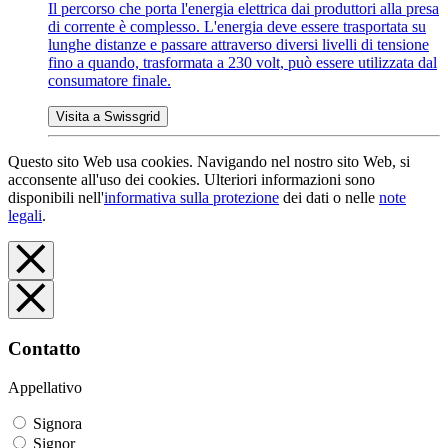
Il percorso che porta l'energia elettrica dai produttori alla presa
di corrente è complesso. L'energia deve essere trasportata su
lunghe distanze e passare attraverso diversi livelli di tensione
fino a quando, trasformata a 230 volt, può essere utilizzata dal
consumatore finale.
Visita a Swissgrid
Questo sito Web usa cookies. Navigando nel nostro sito Web, si
acconsente all'uso dei cookies. Ulteriori informazioni sono
disponibili nell'
informativa sulla protezione
dei dati o nelle
note
legali
.
Contatto
Appellativo
Signora
Signor