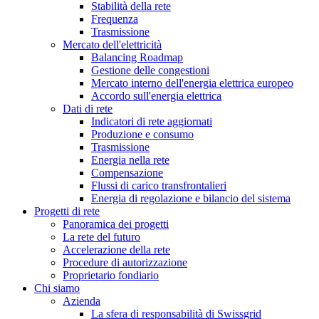
Stabilità della rete
Frequenza
Trasmissione
Mercato dell'elettricità
Balancing Roadmap
Gestione delle congestioni
Mercato interno dell'energia elettrica europeo
Accordo sull'energia elettrica
Dati di rete
Indicatori di rete aggiornati
Produzione e consumo
Trasmissione
Energia nella rete
Compensazione
Flussi di carico transfrontalieri
Energia di regolazione e bilancio del sistema
Progetti di rete
Panoramica dei progetti
La rete del futuro
Accelerazione della rete
Procedure di autorizzazione
Proprietario fondiario
Chi siamo
Azienda
La sfera di responsabilità di Swissgrid