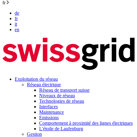
fr
de
fr
it
en
Exploitation du réseau
Réseau électrique
Réseau de transport suisse
Niveaux de réseau
Technologies de réseau
Interfaces
Maintenance
Emissions
Comportement à proximité des lignes électriques
L'étoile de Laufenburg
Gestion