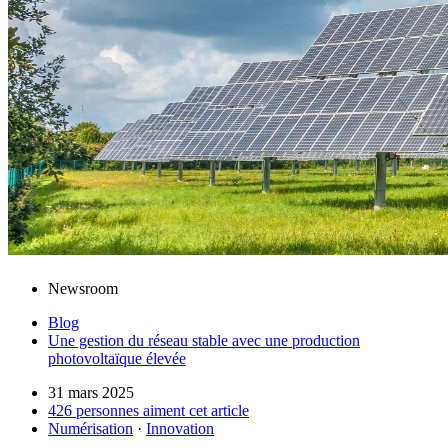
Newsroom
Blog
Une gestion du réseau stable avec une production
photovoltaïque élevée
31 mars 2025
426 personnes aiment cet article
Numérisation
·
Innovation