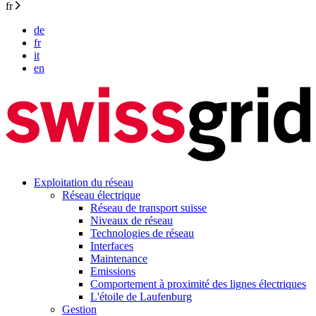
fr
de
fr
it
en
Exploitation du réseau
Réseau électrique
Réseau de transport suisse
Niveaux de réseau
Technologies de réseau
Interfaces
Maintenance
Emissions
Comportement à proximité des lignes électriques
L'étoile de Laufenburg
Gestion