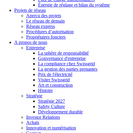
Énergie de réglage et bilan du système
Projets de réseau
Aperçu des projets
Le réseau de demain
Réseau express
Procédures d’autorisation
Propriétaires fonciers
A propos de nous
Entreprise
La sphère de responsabilité
Gouvernance d'entreprise
La compliance chez Swissgrid
La gestion des parties prenantes
Prix de l'électricité
Visiter Swissgrid
Art et construction
Histoire
Stratégie
Stratégie 2027
Safety Culture
Développement durable
Investor Relations
Achats
Innovation et numérisation