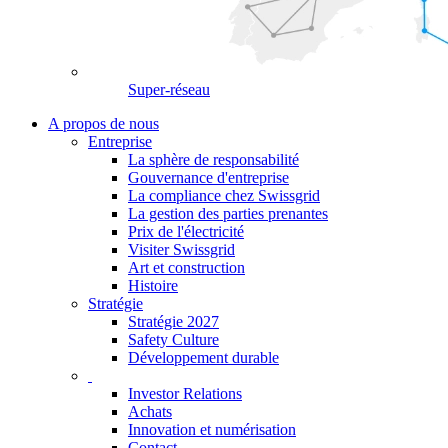
Super-réseau
A propos de nous
Entreprise
La sphère de responsabilité
Gouvernance d'entreprise
La compliance chez Swissgrid
La gestion des parties prenantes
Prix de l'électricité
Visiter Swissgrid
Art et construction
Histoire
Stratégie
Stratégie 2027
Safety Culture
Développement durable
Investor Relations
Achats
Innovation et numérisation
Contact