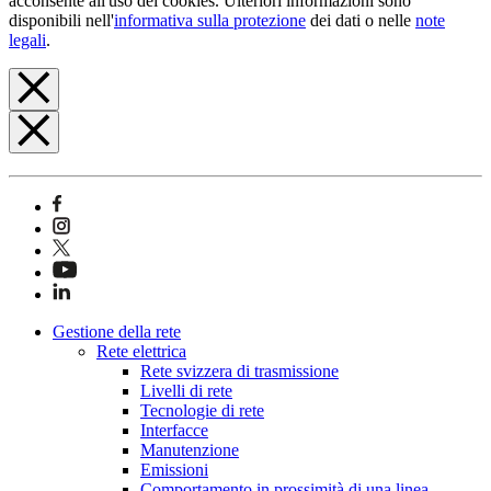
acconsente all'uso dei cookies. Ulteriori informazioni sono
disponibili nell'
informativa sulla protezione
dei dati o nelle
note
legali
.
Gestione della rete
Rete elettrica
Rete svizzera di trasmissione
Livelli di rete
Tecnologie di rete
Interfacce
Manutenzione
Emissioni
Comportamento in prossimità di una linea