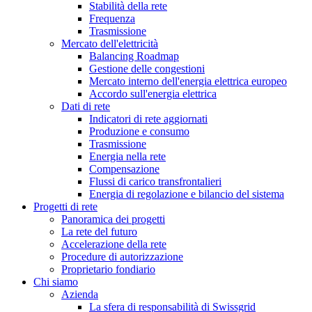
Stabilità della rete
Frequenza
Trasmissione
Mercato dell'elettricità
Balancing Roadmap
Gestione delle congestioni
Mercato interno dell'energia elettrica europeo
Accordo sull'energia elettrica
Dati di rete
Indicatori di rete aggiornati
Produzione e consumo
Trasmissione
Energia nella rete
Compensazione
Flussi di carico transfrontalieri
Energia di regolazione e bilancio del sistema
Progetti di rete
Panoramica dei progetti
La rete del futuro
Accelerazione della rete
Procedure di autorizzazione
Proprietario fondiario
Chi siamo
Azienda
La sfera di responsabilità di Swissgrid