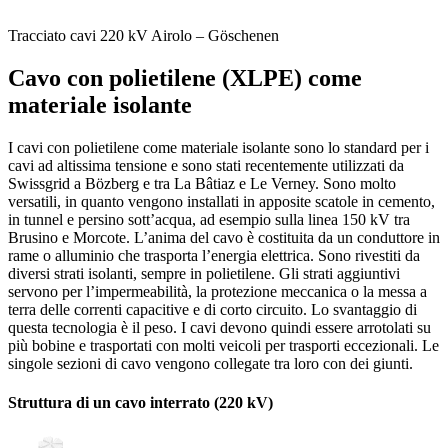
Tracciato cavi 220 kV Airolo – Göschenen
Cavo con polietilene (XLPE) come
materiale isolante
I cavi con polietilene come materiale isolante sono lo standard per i
cavi ad altissima tensione e sono stati recentemente utilizzati da
Swissgrid a Bözberg e tra La Bâtiaz e Le Verney. Sono molto
versatili, in quanto vengono installati in apposite scatole in cemento,
in tunnel e persino sott’acqua, ad esempio sulla linea 150 kV tra
Brusino e Morcote. L’anima del cavo è costituita da un conduttore in
rame o alluminio che trasporta l’energia elettrica. Sono rivestiti da
diversi strati isolanti, sempre in polietilene. Gli strati aggiuntivi
servono per l’impermeabilità, la protezione meccanica o la messa a
terra delle correnti capacitive e di corto circuito. Lo svantaggio di
questa tecnologia è il peso. I cavi devono quindi essere arrotolati su
più bobine e trasportati con molti veicoli per trasporti eccezionali. Le
singole sezioni di cavo vengono collegate tra loro con dei giunti.
Struttura di un cavo interrato (220 kV)