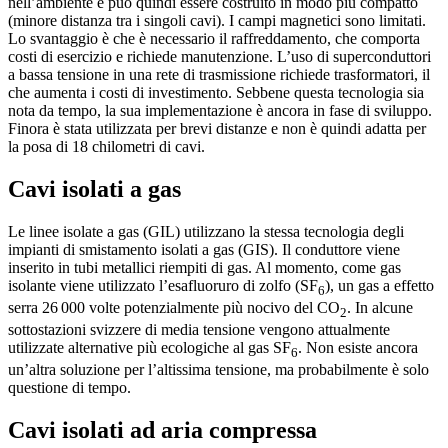
nell’ambiente e può quindi essere costruito in modo più compatto
(minore distanza tra i singoli cavi). I campi magnetici sono limitati.
Lo svantaggio è che è necessario il raffreddamento, che comporta
costi di esercizio e richiede manutenzione. L’uso di superconduttori
a bassa tensione in una rete di trasmissione richiede trasformatori, il
che aumenta i costi di investimento. Sebbene questa tecnologia sia
nota da tempo, la sua implementazione è ancora in fase di sviluppo.
Finora è stata utilizzata per brevi distanze e non è quindi adatta per
la posa di 18 chilometri di cavi.
Cavi isolati a gas
Le linee isolate a gas (GIL) utilizzano la stessa tecnologia degli
impianti di smistamento isolati a gas (GIS). Il conduttore viene
inserito in tubi metallici riempiti di gas. Al momento, come gas
isolante viene utilizzato l’esafluoruro di zolfo (SF
), un gas a effetto
6
serra 26 000 volte potenzialmente più nocivo del CO
. In alcune
2
sottostazioni svizzere di media tensione vengono attualmente
utilizzate alternative più ecologiche al gas SF
. Non esiste ancora
6
un’altra soluzione per l’altissima tensione, ma probabilmente è solo
questione di tempo.
Cavi isolati ad aria compressa