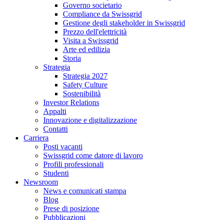
Governo societario
Compliance da Swissgrid
Gestione degli stakeholder in Swissgrid
Prezzo dell'elettricità
Visita a Swissgrid
Arte ed edilizia
Storia
Strategia
Strategia 2027
Safety Culture
Sostenibilità
Investor Relations
Appalti
Innovazione e digitalizzazione
Contatti
Carriera
Posti vacanti
Swissgrid come datore di lavoro
Profili professionali
Studenti
Newsroom
News e comunicati stampa
Blog
Prese di posizione
Pubblicazioni