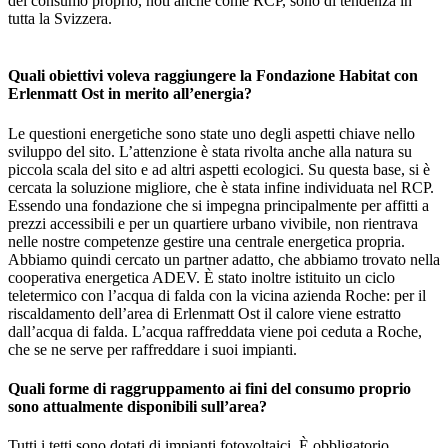
del consumo proprio, noti anche come RCP, sono di tendenza in
tutta la Svizzera.
Quali obiettivi voleva raggiungere la Fondazione Habitat con
Erlenmatt Ost in merito all’energia?
Le questioni energetiche sono state uno degli aspetti chiave nello
sviluppo del sito. L’attenzione è stata rivolta anche alla natura su
piccola scala del sito e ad altri aspetti ecologici. Su questa base, si è
cercata la soluzione migliore, che è stata infine individuata nel RCP.
Essendo una fondazione che si impegna principalmente per affitti a
prezzi accessibili e per un quartiere urbano vivibile, non rientrava
nelle nostre competenze gestire una centrale energetica propria.
Abbiamo quindi cercato un partner adatto, che abbiamo trovato nella
cooperativa energetica ADEV. È stato inoltre istituito un ciclo
teletermico con l’acqua di falda con la vicina azienda Roche: per il
riscaldamento dell’area di Erlenmatt Ost il calore viene estratto
dall’acqua di falda. L’acqua raffreddata viene poi ceduta a Roche,
che se ne serve per raffreddare i suoi impianti.
Quali forme di raggruppamento ai fini del consumo proprio
sono attualmente disponibili sull’area?
Tutti i tetti sono dotati di impianti fotovoltaici. È obbligatorio