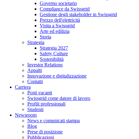
Governo societario
Compliance da Swissgrid
Gestione degli stakeholder in Swissgrid
Prezzo dell'elettricità
Visita a Swissgrid
Arte ed edilizia
Storia
Strategia
Strategia 2027
Safety Culture
Sostenibilità
Investor Relations
Appalti
Innovazione e digitalizzazione
Contatti
Carriera
Posti vacanti
Swissgrid come datore di lavoro
Profili professionali
Studenti
Newsroom
News e comunicati stampa
Blog
Prese di posizione
Pubblicazioni