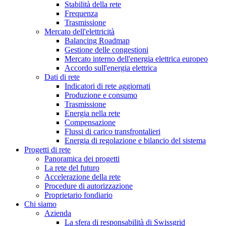
Stabilità della rete
Frequenza
Trasmissione
Mercato dell'elettricità
Balancing Roadmap
Gestione delle congestioni
Mercato interno dell'energia elettrica europeo
Accordo sull'energia elettrica
Dati di rete
Indicatori di rete aggiornati
Produzione e consumo
Trasmissione
Energia nella rete
Compensazione
Flussi di carico transfrontalieri
Energia di regolazione e bilancio del sistema
Progetti di rete
Panoramica dei progetti
La rete del futuro
Accelerazione della rete
Procedure di autorizzazione
Proprietario fondiario
Chi siamo
Azienda
La sfera di responsabilità di Swissgrid