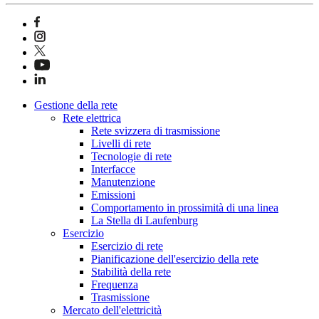
Gestione della rete
Rete elettrica
Rete svizzera di trasmissione
Livelli di rete
Tecnologie di rete
Interfacce
Manutenzione
Emissioni
Comportamento in prossimità di una linea
La Stella di Laufenburg
Esercizio
Esercizio di rete
Pianificazione dell'esercizio della rete
Stabilità della rete
Frequenza
Trasmissione
Mercato dell'elettricità