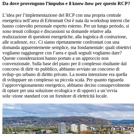
Da dove provengono l’impulso e il know-how per questo RCP?
L’idea per l’implementazione del RCP con una propria centrale
energetica nell’area di Erlenmatt Ost è nata da workshop interni che
hanno coinvolto personale esperto esterno. Per un lungo periodo, si
sono tenuti colloqui e discussioni su domande relative alla
realizzazione di questioni energetiche, alla logistica di costruzione,
alle scadenze, ecc. Ci siamo ripetutamente confrontati con una
domanda apparentemente semplice, ma fondamentale: quali obiettivi
vogliamo raggiungere con l’area e quali segnali vogliamo dare?
Queste considerazioni hanno portato a un approccio non
convenzionale. Sulla base del piano per il complesso risultante dal
concorso di dirit¬to pubblico, abbiamo avviato un concorso di
svilup¬po urbano di diritto privato. La nostra intenzione era quella
di sviluppare un complesso su piccola scala. Per quanto riguarda
l’approvvigionamento energetico, abbiamo deciso consapevolmente
di optare per una soluzione ecologica e di opporci a un’ovvia
solu¬zione standard con un fornitore di elettricità locale.