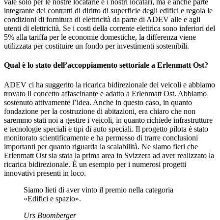
vale solo per le nostre locatarie e i nostri locatari, ma è anche parte
integrante dei contratti di diritto di superficie degli edifici e regola le
condizioni di fornitura di elettricità da parte di ADEV alle e agli
utenti di elettricità. Se i costi della corrente elettrica sono inferiori del
5% alla tariffa per le economie domestiche, la differenza viene
utilizzata per costituire un fondo per investimenti sostenibili.
Qual è lo stato dell’accoppiamento settoriale a Erlenmatt Ost?
ADEV ci ha suggerito la ricarica bidirezionale dei veicoli e abbiamo
trovato il concetto affascinante e adatto a Erlenmatt Ost. Abbiamo
sostenuto attivamente l’idea. Anche in questo caso, in quanto
fondazione per la costruzione di abitazioni, era chiaro che non
saremmo stati noi a gestire i veicoli, in quanto richiede infrastrutture
e tecnologie speciali e tipi di auto speciali. Il progetto pilota è stato
monitorato scientificamente e ha permesso di trarre conclusioni
importanti per quanto riguarda la scalabilità. Ne siamo fieri che
Erlenmatt Ost sia stata la prima area in Svizzera ad aver realizzato la
ricarica bidirezionale. È un esempio per i numerosi progetti
innovativi presenti in loco.
Siamo lieti di aver vinto il premio nella categoria
«Edifici e spazio».
Urs Buomberger