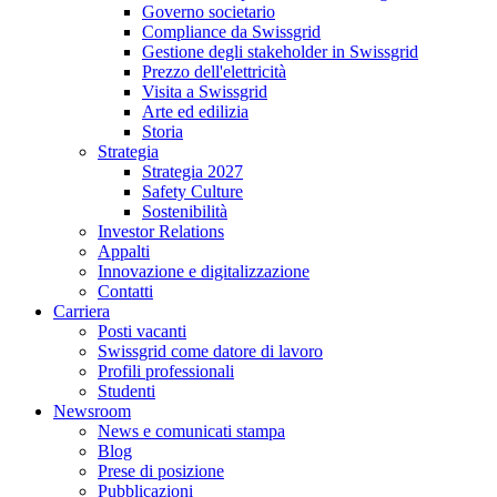
Governo societario
Compliance da Swissgrid
Gestione degli stakeholder in Swissgrid
Prezzo dell'elettricità
Visita a Swissgrid
Arte ed edilizia
Storia
Strategia
Strategia 2027
Safety Culture
Sostenibilità
Investor Relations
Appalti
Innovazione e digitalizzazione
Contatti
Carriera
Posti vacanti
Swissgrid come datore di lavoro
Profili professionali
Studenti
Newsroom
News e comunicati stampa
Blog
Prese di posizione
Pubblicazioni