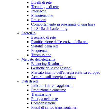
Livelli di rete
Tecnologie di rete
Interfacce
Manutenzione
Emissioni
Comportamento in prossimità di una linea
La Stella di Laufenburg
Esercizio
Esercizio di rete
Pianificazione dell'esercizio della rete
Stabilità della rete
Frequenza
Trasmissione
Mercato dell'elettricità
Balancing Roadmap
Gestione delle congestioni
Mercato interno dell'energia elettrica europeo
Accordo sull'energia elettrica
Dati di rete
Indicatori di rete aggiornati
Produzione e consumo
Trasmissione
Energia nella rete
Compensazione
Flussi di carico transfrontalieri