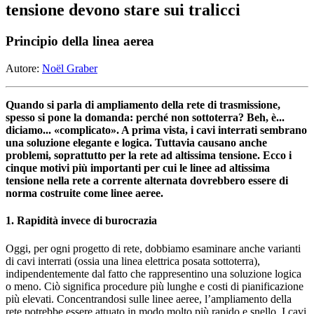
tensione devono stare sui tralicci
Principio della linea aerea
Autore:
Noël Graber
Quando si parla di ampliamento della rete di trasmissione,
spesso si pone la domanda: perché non sottoterra? Beh, è...
diciamo... «complicato». A prima vista, i cavi interrati sembrano
una soluzione elegante e logica. Tuttavia causano anche
problemi, soprattutto per la rete ad altissima tensione. Ecco i
cinque motivi più importanti per cui le linee ad altissima
tensione nella rete a corrente alternata dovrebbero essere di
norma costruite come linee aeree.
1. Rapidità invece di burocrazia
Oggi, per ogni progetto di rete, dobbiamo esaminare anche varianti
di cavi interrati (ossia una linea elettrica posata sottoterra),
indipendentemente dal fatto che rappresentino una soluzione logica
o meno. Ciò significa procedure più lunghe e costi di pianificazione
più elevati. Concentrandosi sulle linee aeree, l’ampliamento della
rete potrebbe essere attuato in modo molto più rapido e snello. I cavi