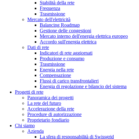
Stabilità della rete
Frequenza
Trasmissione
Mercato dell'elettricità
Balancing Roadmap
Gestione delle congestioni
Mercato interno dell'energia elettrica europeo
Accordo sull'energia elettrica
Dati di rete
Indicatori di rete aggiornati
Produzione e consumo
Trasmissione
Energia nella rete
Compensazione
Flussi di carico transfrontalieri
Energia di regolazione e bilancio del sistema
Progetti di rete
Panoramica dei progetti
La rete del futuro
Accelerazione della rete
Procedure di autorizzazione
Proprietario fondiario
Chi siamo
Azienda
La sfera di responsabilità di Swissgrid