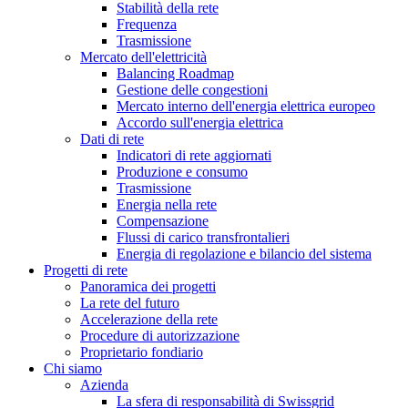
Stabilità della rete
Frequenza
Trasmissione
Mercato dell'elettricità
Balancing Roadmap
Gestione delle congestioni
Mercato interno dell'energia elettrica europeo
Accordo sull'energia elettrica
Dati di rete
Indicatori di rete aggiornati
Produzione e consumo
Trasmissione
Energia nella rete
Compensazione
Flussi di carico transfrontalieri
Energia di regolazione e bilancio del sistema
Progetti di rete
Panoramica dei progetti
La rete del futuro
Accelerazione della rete
Procedure di autorizzazione
Proprietario fondiario
Chi siamo
Azienda
La sfera di responsabilità di Swissgrid