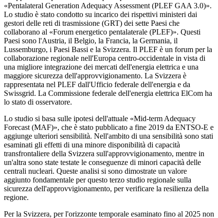
«Pentalateral Generation Adequacy Assessment (PLEF GAA 3.0)».
Lo studio è stato condotto su incarico dei rispettivi ministeri dai
gestori delle reti di trasmissione (GRT) dei sette Paesi che
collaborano al «Forum energetico pentalaterale (PLEF)». Questi
Paesi sono l'Austria, il Belgio, la Francia, la Germania, il
Lussemburgo, i Paesi Bassi e la Svizzera. Il PLEF è un forum per la
collaborazione regionale nell'Europa centro-occidentale in vista di
una migliore integrazione dei mercati dell'energia elettrica e una
maggiore sicurezza dell'approvvigionamento. La Svizzera è
rappresentata nel PLEF dall'Ufficio federale dell'energia e da
Swissgrid. La Commissione federale dell'energia elettrica ElCom ha
lo stato di osservatore.
Lo studio si basa sulle ipotesi dell'attuale «Mid-term Adequacy
Forecast (MAF)», che è stato pubblicato a fine 2019 da ENTSO-E e
aggiunge ulteriori sensibilità. Nell'ambito di una sensibilità sono stati
esaminati gli effetti di una minore disponibilità di capacità
transfrontaliere della Svizzera sull'approvvigionamento, mentre in
un'altra sono state testate le conseguenze di minori capacità delle
centrali nucleari. Queste analisi si sono dimostrate un valore
aggiunto fondamentale per questo terzo studio regionale sulla
sicurezza dell'approvvigionamento, per verificare la resilienza della
regione.
Per la Svizzera, per l'orizzonte temporale esaminato fino al 2025 non