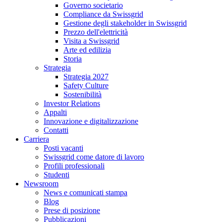
Governo societario
Compliance da Swissgrid
Gestione degli stakeholder in Swissgrid
Prezzo dell'elettricità
Visita a Swissgrid
Arte ed edilizia
Storia
Strategia
Strategia 2027
Safety Culture
Sostenibilità
Investor Relations
Appalti
Innovazione e digitalizzazione
Contatti
Carriera
Posti vacanti
Swissgrid come datore di lavoro
Profili professionali
Studenti
Newsroom
News e comunicati stampa
Blog
Prese di posizione
Pubblicazioni